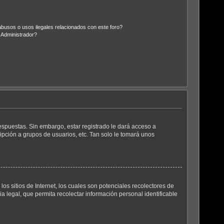
busos o usos ilegales relacionados con este foro?
Administrador?
espuestas. Sin embargo, estar registrado le dará acceso a
ipción a grupos de usuarios, etc. Tan solo le tomará unos
 sitios de Internet, los cuales son potenciales recolectores de
a legal, que permita recolectar información personal identificable