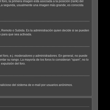
oro, la primera imagen está asociada a la posición (rank) del
ro. La segunda, usualmente una imagen más grande, es conocida
ía, Remoto o Subida. Es la administración quien decide si se pueden
n para que sea activada.
el foro, e.j. moderadores y administradores. En general, no puede
ntar su rango. La mayoría de los foros lo consideran “spam”, no lo
expulsión del foro.
o malicioso del sistema de e-mail por usuarios anónimos.