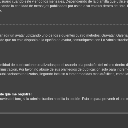
io cuando esté viendo los mensajes. Dependiendo de la plantilla que utilice el f
ndicando la cantidad de mensajes publicados por usted o su estatus dentro del fo
o.
añadir un avatar utilizando uno de los siguientes cuatro métodos: Gravatar, Galer
de que no este disponible la opción de avatar, comuníquese con La Administració
tidad de publicaciones realizadas por el usuario o la posición del mismo dentro d
istración. Por favor, no abuse de sus privilegios de publicación solo para increme
ublicaciones realizadas, llegando incluso a tomar medidas mas drásticas, como la 
ide que me registre!
avés del foro, si la administración habilita la opción. Esto es para prevenir el us