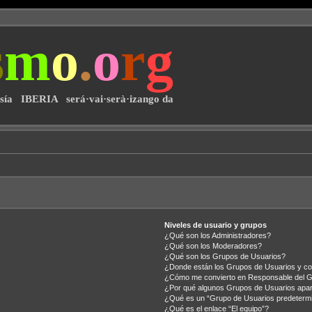
s
m
o
.
o
r
g
·sía IBERIA será·vai·serà·izango da
Niveles de usuario y grupos
¿Qué son los Administradores?
¿Qué son los Moderadores?
¿Qué son los Grupos de Usuarios?
¿Donde están los Grupos de Usuarios y co
¿Cómo me convierto en Responsable del 
¿Por qué algunos Grupos de Usuarios apar
¿Qué es un “Grupo de Usuarios predeterm
¿Qué es el enlace “El equipo”?