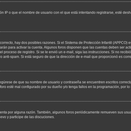
ón IP o que el nombre de usuario con el que está intentando registrarse, esté desh
correcto, hay dos posibles razones. Si el Sistema de Protección Infantil (APPCO) es
arán para activar la cuenta. Algunos foros disponen que las cuentas deben ser act
 el proceso de registro. Si se le envió un e-mail, siga las instrucciones. Si no rec
tro anti-spam. Si está seguro de que la dirección de e-mail que proporcionó es cor
asegúrese de que su nombre de usuario y contraseña se encuentren escritos correc
oro esté mal configurado por su dueño y/o tenga fallos en la programación, por lo 
uenta por alguna razón. También, algunos foros periódicamente remueven sus usua
uevo y participe de las discuciones.