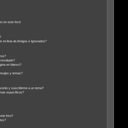
n en este foro!
?
e mi lista de Amigos e Ignorados?
ros?
resultado?
gina en blanco?
nsajes y temas?
vorito y suscribirme a un tema?
emas específicos?
este foro?
tos?