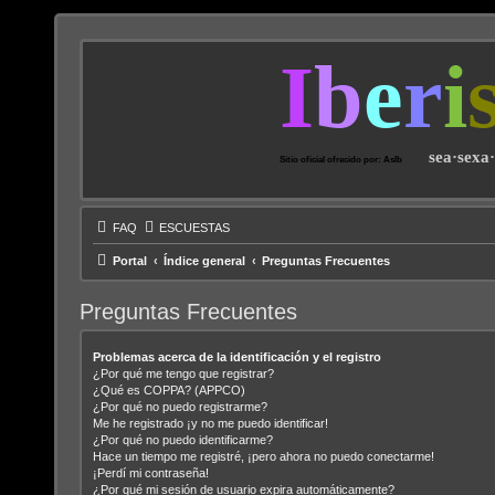
I
b
e
r
i
sea·sexa
Sitio oficial ofrecido por: AsIb
FAQ
ESCUESTAS
Portal
Índice general
Preguntas Frecuentes
Preguntas Frecuentes
Problemas acerca de la identificación y el registro
¿Por qué me tengo que registrar?
¿Qué es COPPA? (APPCO)
¿Por qué no puedo registrarme?
Me he registrado ¡y no me puedo identificar!
¿Por qué no puedo identificarme?
Hace un tiempo me registré, ¡pero ahora no puedo conectarme!
¡Perdí mi contraseña!
¿Por qué mi sesión de usuario expira automáticamente?