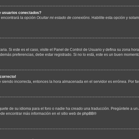
de usuarios conectados?
, encontrará la opción
Ocultar mi estado de conexións
. Habilite esta opción y sol
ria. Si este es el caso, visite el Panel de Control de Usuario y defina su zona hora
demás preferencias, debe estar registrado. Si no lo está, este es un buen momento
ncorrecto!
ue siendo incorrecta, entonces la hora almacenada en el servidor es errónea. Por 
uete de su idioma para el foro o nadie ha creado una traducción. Pregúntele a un 
uede encontrar más información en el sitio web de
phpBB
®