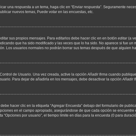
icar una respuesta a un tema, haga clic en “Enviar respuesta”. Seguramente necesi
ublicar nuevos temas, Puede votar en las encuestas, etc.
ditar sus propios mensajes. Para editarlos debe hacer clic en en botón
editar
(a ve
ndicando que ha sido modificado y las veces que lo ha sido. No aparece si fue un 
ición. Los usuarios normales no podrán borrar sus temas después de que alguien h
Control de Usuario. Una vez creada, active la opción
Añadir firma
cuando publique 
Usuario. Para dejar de añadirla en los mensajes, debe desactivar la opción
Añadir f
ebe hacer clic en la etiqueta “Agregar Encuesta” debajo del formulario de publicac
 opciones en el campo apropiado, asegurándose de que cada opción se encuentre en
“Opciones por usuario”, el tiempo límite en días para la encuesta (0 para duración 