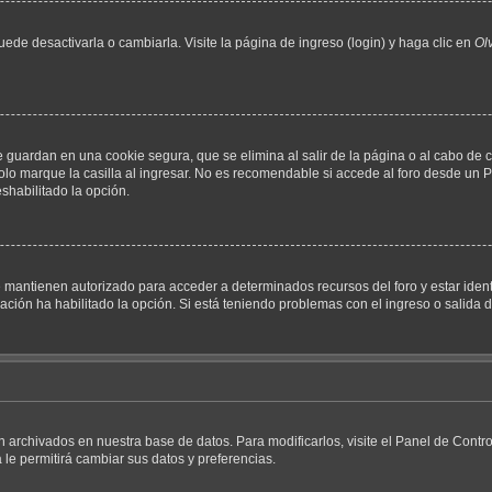
de desactivarla o cambiarla. Visite la página de ingreso (login) y haga clic en
Ol
e guardan en una cookie segura, que se elimina al salir de la página o al cabo de 
o marque la casilla al ingresar. No es recomendable si accede al foro desde un PC
deshabilitado la opción.
e mantienen autorizado para acceder a determinados recursos del foro y estar iden
ración ha habilitado la opción. Si está teniendo problemas con el ingreso o salida 
án archivados en nuestra base de datos. Para modificarlos, visite el Panel de Cont
 le permitirá cambiar sus datos y preferencias.