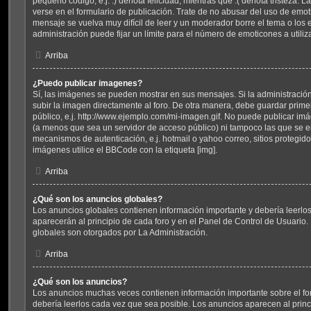
pequeño código, e.j. :) denota felicidad, mientras que :( denota tristeza.
verse en el formulario de publicación. Trate de no abusar del uso de em
mensaje se vuelva muy difícil de leer y un moderador borre el tema o los
administración puede fijar un límite para el número de emoticones a utili
Arriba
¿Puedo publicar imagenes?
Sí, las imágenes se pueden mostrar en sus mensajes. Si la administració
subir la imagen directamente al foro. De otra manera, debe guardar prime
público, e.j. http://www.ejemplo.com/mi-imagen.gif. No puede publicar i
(a menos que sea un servidor de acceso público) ni tampoco las que se 
mecanismos de autenticación, e.j. hotmail o yahoo correo, sitios protegido
imágenes utilice el BBCode con la etiqueta [img].
Arriba
¿Qué son los anuncios globales?
Los anuncios globales contienen información importante y debería leerlo
aparecerán al principio de cada foro y en el Panel de Control de Usuario
globales son otorgados por La Administración.
Arriba
¿Qué son los anuncios?
Los anuncios muchas veces contienen información importante sobre el fo
debería leerlos cada vez que sea posible. Los anuncios aparecen al princ