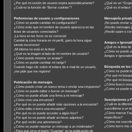
¿Por qué mi sesión de usuario expira automáticamente?
¿Qué es un “Grupo
¿Cuál es la función de “Borrar cookies”?
¿Qué es el enlace 
Preferencias de usuario y configuraciones
Mensajería privad
¿Cómo se puede cambiar mi configuración?
¡No puedo enviar u
¿Cómo evito que mi nombre de usuario aparezca en las
¡Recibo mensajes 
listas de usuarios conectados?
¡Recibí spam o corr
¡La hora en los foros no es correcta!
Cambié la zona horaria en mi perfil, ¡pero la hora sigue
Amigos e Ignora
siendo incorrecto!
¿Qué es la lista d
¡Mi idioma no está en la lista!
¿Cómo se puede aña
¿Qué es la imagen al lado de mi nombre de usuario?
Amigos e Ignorado
¿Cómo puedo mostrar un avatar?
¿Cómo se puede cambiar mi rango?
Búsqueda en los 
Cuando hago clic sobre el enlace de e-mail de un usuario,
¿Cómo se puede bu
¡me pide que me registre!
¿Por qué mi búsqu
¿Por qué mi búsqu
Publicación de mensajes
¿Cómo busco usua
¿Cómo puedo crear un nuevo tema o enviar una respuesta?
¿Como se puede en
¿Cómo se puede editar o borrar un mensaje?
¿Cómo se puede añadir una firma a mi mensaje?
Suscripciones y F
¿Cómo creo una encuesta?
¿Cuál es la diferen
¿Por qué no se puede añadir más opciones a la encuesta?
suscribirme a un t
¿Cómo edito o borro una encuesta?
¿Cómo marcar Favo
¿Por qué no se puede acceder a algún foro?
específicos?
¿Por qué no se puede añadir archivos adjuntos?
¿Cómo me suscribo 
¿Por qué recibí una advertencia?
¿Cómo borro mis s
¿Cómo se puede reportar un mensaje a un moderador?
¿Para qué sirve el botón “Guardar” en la publicación de