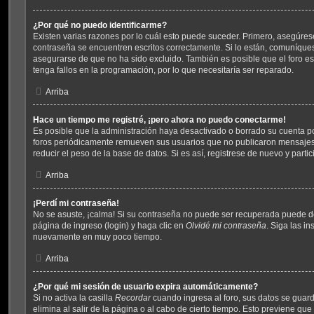
¿Por qué no puedo identificarme?
Existen varias razones por lo cuál esto puede suceder. Primero, asegúre
contraseña se encuentren escritos correctamente. Si lo están, comuníque
asegurarse de que no ha sido excluido. También es posible que el foro e
tenga fallos en la programación, por lo que necesitaría ser reparado.
Arriba
Hace un tiempo me registré, ¡pero ahora no puedo conectarme!
Es posible que la administración haya desactivado o borrado su cuenta p
foros periódicamente remueven sus usuarios que no publicaron mensajes 
reducir el peso de la base de datos. Si es así, registrese de nuevo y parti
Arriba
¡Perdí mi contraseña!
No se asuste, ¡calma! Si su contraseña no puede ser recuperada puede des
página de ingreso (login) y haga clic en
Olvidé mi contraseña
. Siga las in
nuevamente en muy poco tiempo.
Arriba
¿Por qué mi sesión de usuario expira automáticamente?
Si no activa la casilla
Recordar
cuando ingresa al foro, sus datos se guar
elimina al salir de la página o al cabo de cierto tiempo. Esto previene qu