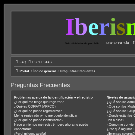
I
b
e
r
i
s
sea·sexa·sía 
Sitio oficial ofrecido por: AsIb
FAQ
ESCUESTAS
Portal
Índice general
Preguntas Frecuentes
Preguntas Frecuentes
Problemas acerca de la identificación y el registro
Niveles de usuari
¿Por qué me tengo que registrar?
¿Qué son los Admi
¿Qué es COPPA? (APPCO)
¿Qué son los Mod
¿Por qué no puedo registrarme?
¿Qué son los Grup
Me he registrado ¡y no me puedo identificar!
¿Donde están los 
¿Por qué no puedo identificarme?
unir a ellos?
Hace un tiempo me registré, ¡pero ahora no puedo
¿Cómo me conviert
conectarme!
¿Por qué algunos 
¡Perdí mi contraseña!
diferentes colores?