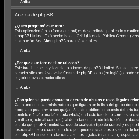
Arriba
Acerca de phpBB
¿Quién programó este foro?
Esta aplicación (en su forma original) es desarrollada, publicada y conti
a
phpBB Limited
. Está hecho bajo la GNU (Licencia Pública General) versi
distribución. Vea
About phpBB
para más detalles.
Arriba
¿Por qué este foro no tiene tal cosa?
Este foro fue escrito y licenciado a través de phpBB Limited. Si usted cr
característica por favor visite
Centro de phpBB Ideas
(en Inglés), donde se
sugerir nuevas características.
Arriba
¿Con quién se puede contactar acerca de abusos o usos ilegales rela
Cada uno de los administradores que figuran en la lista del grupo donde 
apropiado para enviar sus quejas. Si así no obtiene respuesta debería tra
dominio (efectúe una
búsqueda whois
) o, si este foro tiene correo sobre 
gmail.com, hotmail.com, etc.), al departamento o administración de abusos
cuenta que phpBB Limited
carece de cualquier tipo de control
y no pued
responsable sobre cómo, dónde o por quién es usado este sistema de foro
con phpBB Limited en relación a asuntos legales (difamación, responsabi