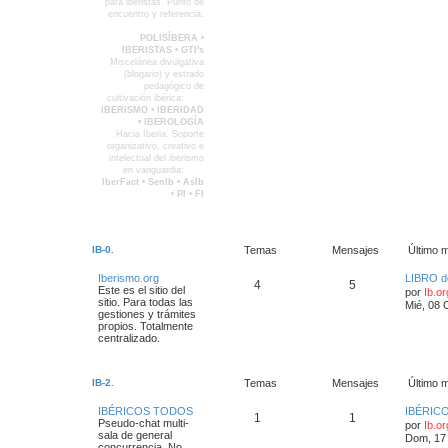
para iberistas. Punto de
encuentro y referencia:
IB-4
POLISÍBERA •
IBERISTAS • GTI's
Miscelánea divulgativa
(blogario) y estrado
pedagógico de
cultivación ibérica:
IB-5
IBERISMO • IBERIDAD
• IBEROLOGÍA
Hacia Iberia. Soporte
organizativo, creativo e
intelectual del iberismo
en vanguardia:
IB-6
IberFact • SenIb • AsIb
• PI • FI
IB-0.
Temas
Mensajes
Último 
Iberismo.org
LIBRO d
4
5
Este es el sitio del
por
Ib.o
sitio. Para todas las
Mié, 08 
gestiones y trámites
propios. Totalmente
centralizado.
IB-2.
Temas
Mensajes
Último 
IBÉRICOS TODOS
IBÉRIC
1
1
Pseudo-chat multi-
por
Ib.o
sala de general
Dom, 17 
concurrencia. No