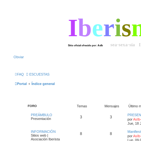
I
b
e
r
i
s
sea·sexa·sía 
Sitio oficial ofrecido por: AsIb
Obviar
FAQ
ESCUESTAS
Portal
Índice general
FORO
Temas
Mensajes
Último 
PREÁMBULO
PRESEN
3
3
Presentación
por
AsIb
Jue, 18 
INFORMACIÓN
Manifies
8
8
Sitios web |
por
AsIb
Asociación Iberista
Lun, 09 