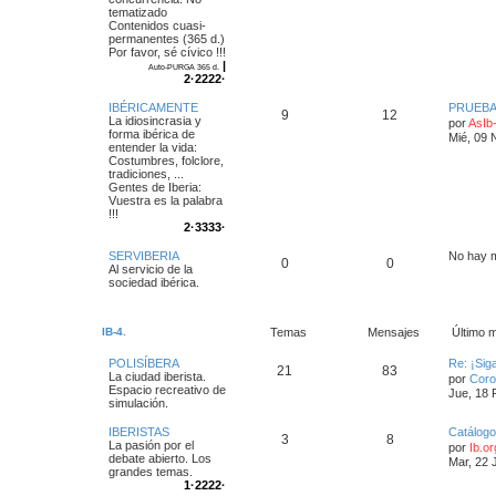
tematizado
Contenidos cuasi-
permanentes (365 d.)
Por favor, sé cívico !!!
|
Auto-PURGA 365 d.
2·2222·
IBÉRICAMENTE
PRUEB
9
12
La idiosincrasia y
por
AsIb
forma ibérica de
Mié, 09 
entender la vida:
Costumbres, folclore,
tradiciones, ...
Gentes de Iberia:
Vuestra es la palabra
!!!
2·3333·
SERVIBERIA
No hay 
0
0
Al servicio de la
sociedad ibérica.
IB-4.
Temas
Mensajes
Último 
POLISÍBERA
Re: ¡Sig
21
83
La ciudad iberista.
por
Coro
Espacio recreativo de
Jue, 18 
simulación.
IBERISTAS
Catálog
3
8
La pasión por el
por
Ib.o
debate abierto. Los
Mar, 22 
grandes temas.
1·2222·