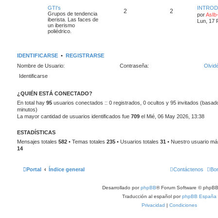
GTI's
INTRO
2
2
Grupos de tendencia
por
AsIb
iberista. Las faces de
Lun, 17 
un iberismo
poliédrico.
IDENTIFICARSE
•
REGISTRARSE
Nombre de Usuario:
Contraseña:
Olvid
¿QUIÉN ESTÁ CONECTADO?
En total hay
95
usuarios conectados :: 0 registrados, 0 ocultos y 95 invitados (basado
minutos)
La mayor cantidad de usuarios identificados fue
709
el Mié, 06 May 2026, 13:38
ESTADÍSTICAS
Mensajes totales
582
• Temas totales
235
• Usuarios totales
31
• Nuestro usuario má
14
Portal
Índice general
Contáctenos
Bor
Desarrollado por
phpBB
® Forum Software © phpBB
Traducción al español por
phpBB España
Privacidad
|
Condiciones