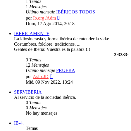
1
Temas
1
Mensajes
Último mensaje
IBÉRICOS TODOS
Ver
por
Ib.org /Adm
último
Dom, 17 Ago 2014, 20:18
mensaje
IBÉRICAMENTE
La idiosincrasia y forma ibérica de entender la vida:
Costumbres, folclore, tradiciones, ...
Gentes de Iberia: Vuestra es la palabra !!!
2·3333·
9
Temas
12
Mensajes
Último mensaje
PRUEBA
Ver
por
AsIb-JD
último
Mié, 09 Nov 2022, 13:24
mensaje
SERVIBERIA
Al servicio de la sociedad ibérica.
0
Temas
0
Mensajes
No hay mensajes
IB-4.
Temas