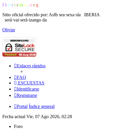
I
b
e
r
i
s
m
o
.
o
r
g
Sitio oficial ofrecido por: AsIb
sea·sexa·sía IBERIA
será·vai·serà·izango da
Obviar
Enlaces rápidos
FAQ
ESCUESTAS
Identificarse
Registrarse
Portal
Índice general
Fecha actual Vie, 07 Ago 2026, 02:28
Foro