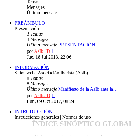
Temas
Mensajes
Último mensaje
PREÁMBULO
Presentación
3
Temas
3
Mensajes
Último mensaje
PRESENTACIÓN
Ver
por
AsIb-JD
último
Jue, 18 Jul 2013, 22:06
mensaje
INFORMACIÓN
Sitios web | Asociación Iberista (AsIb)
8
Temas
8
Mensajes
Último mensaje
Manifiesto de la AsIb ante la…
Ver
por
AsIb-JD
último
Lun, 09 Oct 2017, 08:24
mensaje
INTRODUCCIÓN
Instrucciones generales | Normas de uso
ÍNDICE SINÓPTICO GLOBAL