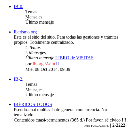
mensaje
IB-0.
Temas
Mensajes
Último mensaje
Iberismo.org
Este es el sitio del sitio. Para todas las gestiones y trámites
propios. Totalmente centralizado.
4
Temas
5
Mensajes
Último mensaje
LIBRO de VISITAS
Ver
por
Ib.org /Adm
último
Mié, 08 Oct 2014, 09:39
mensaje
IB-2.
Temas
Mensajes
Último mensaje
IBÉRICOS TODOS
Pseudo-chat multi-sala de general concurrencia. No
tematizado
Contenidos cuasi-permanentes (365 d.) Por favor, sé cívico !!!
| 2·2222·
Auto-PURGA 365 d.