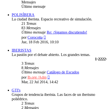
Mensajes
Último mensaje
POLISÍBERA
La ciudad iberista. Espacio recreativo de simulación.
21
Temas
83
Mensajes
Último mensaje
Re: ¡Sigamos discutiendo!
Ver
por
Corocotta
último
Jue, 18 Feb 2016, 10:10
mensaje
IBERISTAS
La pasión por el debate abierto. Los grandes temas.
1·2222·
3
Temas
8
Mensajes
Último mensaje
Catálogo de Escudos
Ver
por
Ib.org /Adm
último
Mar, 22 Jul 2014, 14:42
mensaje
GTI's
Grupos de tendencia iberista. Las faces de un iberismo
poliédrico.
2
Temas
2
Mensajes