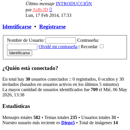
Último mensaje
INTRODUCCIÓN
Ver
por
AsIb-JD
último
Lun, 17 Feb 2014, 17:33
mensaje
Identificarse
•
Registrarse
Nombre de Usuario:
Contraseña:
Olvidé mi contraseña
|
Recordar
¿Quién está conectado?
En total hay
30
usuarios conectados :: 0 registrados, 0 ocultos y 30
invitados (basados en usuarios activos en los últimos 5 minutos)
La mayor cantidad de usuarios identificados fue
709
el Mié, 06 May
2026, 13:38
Estadísticas
Mensajes totales
582
• Temas totales
235
• Usuarios totales
31
•
Nuestro usuario más reciente es
Diego5
• Total de imágenes
14