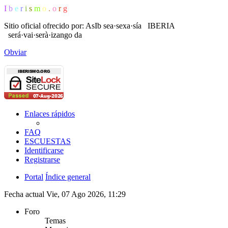
I
b
e
r
i
s
m
o
.
o
r
g
Sitio oficial ofrecido por: AsIb
sea·sexa·sía IBERIA
será·vai·serà·izango da
Obviar
Enlaces rápidos
FAQ
ESCUESTAS
Identificarse
Registrarse
Portal
Índice general
Fecha actual Vie, 07 Ago 2026, 11:29
Foro
Temas