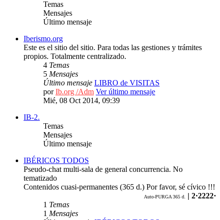
Temas
Mensajes
Último mensaje
Iberismo.org
Este es el sitio del sitio. Para todas las gestiones y trámites
propios. Totalmente centralizado.
4
Temas
5
Mensajes
Último mensaje
LIBRO de VISITAS
por
Ib.org /Adm
Ver último mensaje
Mié, 08 Oct 2014, 09:39
IB-2.
Temas
Mensajes
Último mensaje
IBÉRICOS TODOS
Pseudo-chat multi-sala de general concurrencia. No
tematizado
Contenidos cuasi-permanentes (365 d.) Por favor, sé cívico !!!
| 2·2222·
Auto-PURGA 365 d.
1
Temas
1
Mensajes