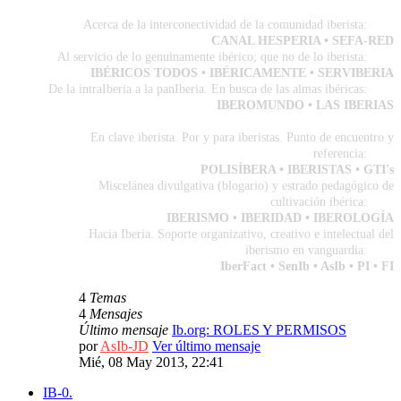
Acerca de la interconectividad de la comunidad iberista:
IB-1
CANAL HESPERIA • SEFA-RED
Al servicio de lo genuinamente ibérico; que no de lo iberista:
IB-2
IBÉRICOS TODOS • IBÉRICAMENTE • SERVIBERIA
De la intraIberia a la panIberia. En busca de las almas ibéricas:
IB-3
IBEROMUNDO • LAS IBERIAS
En clave iberista. Por y para iberistas. Punto de encuentro y
referencia:
IB-4
POLISÍBERA • IBERISTAS • GTI's
Miscelánea divulgativa (blogario) y estrado pedagógico de
cultivación ibérica:
IB-5
IBERISMO • IBERIDAD • IBEROLOGÍA
Hacia Iberia. Soporte organizativo, creativo e intelectual del
iberismo en vanguardia:
IB-6
IberFact • SenIb • AsIb • PI • FI
4
Temas
4
Mensajes
Último mensaje
Ib.org: ROLES Y PERMISOS
por
AsIb-JD
Ver último mensaje
Mié, 08 May 2013, 22:41
IB-0.