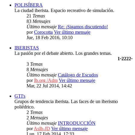
POLISÍBERA
La ciudad iberista. Espacio recreativo de simulación.
21
Temas
83
Mensajes
Último mensaje
Re: ¡Sigamos discutiendo!
por
Corocotta
Ver último mensaje
Jue, 18 Feb 2016, 10:10
IBERISTAS
La pasión por el debate abierto. Los grandes temas.
1·2222·
3
Temas
8
Mensajes
Último mensaje
Catálogo de Escudos
por
Ib.org /Adm
Ver último mensaje
Mar, 22 Jul 2014, 14:42
GTI's
Grupos de tendencia iberista. Las faces de un iberismo
poliédrico.
2
Temas
2
Mensajes
Último mensaje
INTRODUCCIÓN
por
AsIb-JD
Ver último mensaje
Lun, 17 Feb 2014, 17:33