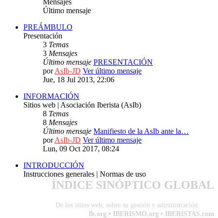
Mensajes
Último mensaje
PREÁMBULO
Presentación
3
Temas
3
Mensajes
Último mensaje
PRESENTACIÓN
por
AsIb-JD
Ver último mensaje
Jue, 18 Jul 2013, 22:06
INFORMACIÓN
Sitios web | Asociación Iberista (AsIb)
8
Temas
8
Mensajes
Último mensaje
Manifiesto de la AsIb ante la…
por
AsIb-JD
Ver último mensaje
Lun, 09 Oct 2017, 08:24
INTRODUCCIÓN
Instrucciones generales | Normas de uso
ÍNDICE SINÓPTICO GLOBAL
De los sitios web; sobre su gestión y administración:
IB-0
Ib.org • IBERISMO.org • IBERISTAS.com