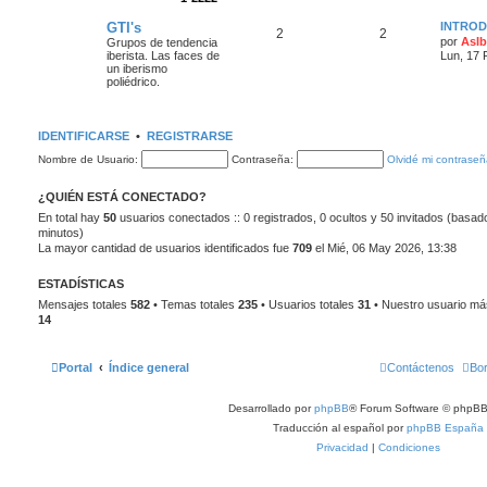
GTI's
INTRO
2
2
por
AsIb
Grupos de tendencia
iberista. Las faces de
Lun, 17 
un iberismo
poliédrico.
IDENTIFICARSE
•
REGISTRARSE
Nombre de Usuario:
Contraseña:
Olvidé mi contrase
¿QUIÉN ESTÁ CONECTADO?
En total hay
50
usuarios conectados :: 0 registrados, 0 ocultos y 50 invitados (basado
minutos)
La mayor cantidad de usuarios identificados fue
709
el Mié, 06 May 2026, 13:38
ESTADÍSTICAS
Mensajes totales
582
• Temas totales
235
• Usuarios totales
31
• Nuestro usuario má
14
Portal
Índice general
Contáctenos
Bor
Desarrollado por
phpBB
® Forum Software © phpBB
Traducción al español por
phpBB España
Privacidad
|
Condiciones