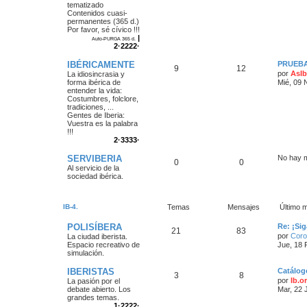
tematizado
Contenidos cuasi-
permanentes (365 d.)
Por favor, sé cívico !!!
|
Auto-PURGA 365 d.
2·2222·
IBÉRICAMENTE
PRUEB
9
12
por
AsIb
La idiosincrasia y
forma ibérica de
Mié, 09 
entender la vida:
Costumbres, folclore,
tradiciones, ...
Gentes de Iberia:
Vuestra es la palabra
!!!
2·3333·
SERVIBERIA
No hay 
0
0
Al servicio de la
sociedad ibérica.
IB-4.
Temas
Mensajes
Último 
POLISÍBERA
Re: ¡Si
21
83
por
Coro
La ciudad iberista.
Espacio recreativo de
Jue, 18 
simulación.
IBERISTAS
Catálog
3
8
por
Ib.o
La pasión por el
debate abierto. Los
Mar, 22 
grandes temas.
1·2222·