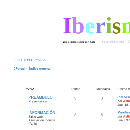
I
b
e
r
i
s
sea·sexa·sía 
Sitio oficial ofrecido por: AsIb
FAQ
ESCUESTAS
Portal
Índice general
FORO
Temas
Mensajes
Último 
PREÁMBULO
PRESEN
3
3
por
AsIb
Presentación
Jue, 18 
INFORMACIÓN
Manifies
8
8
por
AsIb
Sitios web |
Asociación Iberista
Lun, 09 
(AsIb)