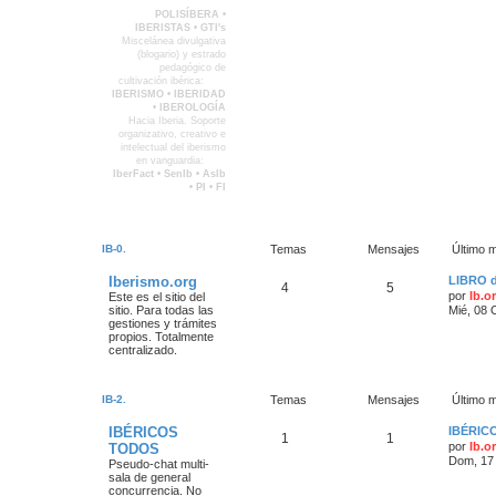
IB-4
POLISÍBERA •
IBERISTAS • GTI's
Miscelánea divulgativa
(blogario) y estrado
pedagógico de
cultivación ibérica:
IB-5
IBERISMO • IBERIDAD
• IBEROLOGÍA
Hacia Iberia. Soporte
organizativo, creativo e
intelectual del iberismo
en vanguardia:
IB-6
IberFact • SenIb • AsIb
• PI • FI
IB-0.
Temas
Mensajes
Último 
Iberismo.org
LIBRO d
4
5
por
Ib.o
Este es el sitio del
sitio. Para todas las
Mié, 08 
gestiones y trámites
propios. Totalmente
centralizado.
IB-2.
Temas
Mensajes
Último 
IBÉRICOS
IBÉRIC
1
1
por
Ib.o
TODOS
Dom, 17 
Pseudo-chat multi-
sala de general
concurrencia. No