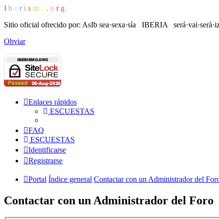
I
b
e
r
i
s
m
o
.
o
r
g
Sitio oficial ofrecido por: AsIb
sea·sexa·sía IBERIA será·vai·serà·i
Obviar
Enlaces rápidos
ESCUESTAS
FAQ
ESCUESTAS
Identificarse
Registrarse
Portal
Índice general
Contactar con un Administrador del For
Contactar con un Administrador del Foro