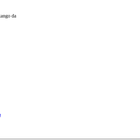
zango da
o