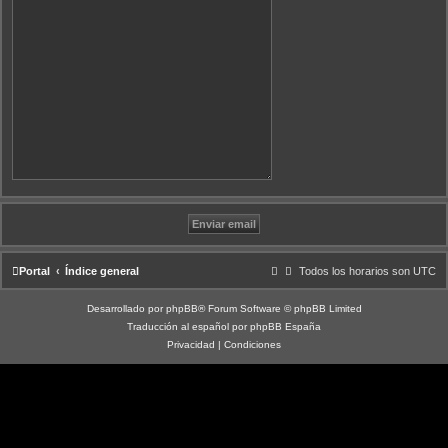
Portal
Índice general
Todos los horarios son
UTC
Desarrollado por
phpBB
® Forum Software © phpBB Limited
Traducción al español por
phpBB España
Privacidad
|
Condiciones