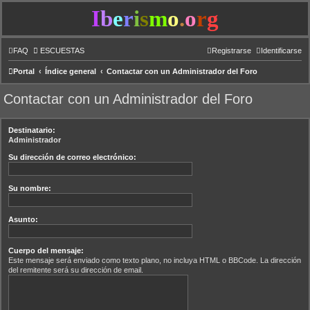
I
b
e
r
i
s
m
o
.
o
r
g
FAQ
ESCUESTAS
Registrarse
Identificarse
Portal
Índice general
Contactar con un Administrador del Foro
Contactar con un Administrador del Foro
Destinatario:
Administrador
Su dirección de correo electrónico:
Su nombre:
Asunto:
Cuerpo del mensaje:
Este mensaje será enviado como texto plano, no incluya HTML o BBCode. La dirección
del remitente será su dirección de email.