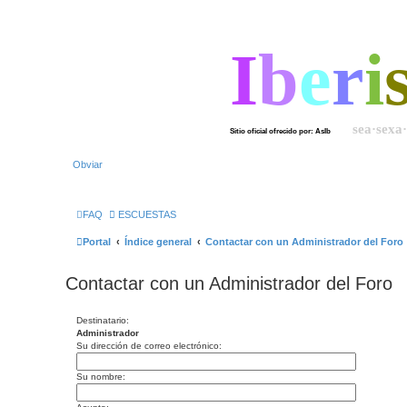
I
b
e
r
i
sea·sexa
Sitio oficial ofrecido por: AsIb
Obviar
FAQ
ESCUESTAS
Portal
Índice general
Contactar con un Administrador del Foro
Contactar con un Administrador del Foro
Destinatario:
Administrador
Su dirección de correo electrónico:
Su nombre: