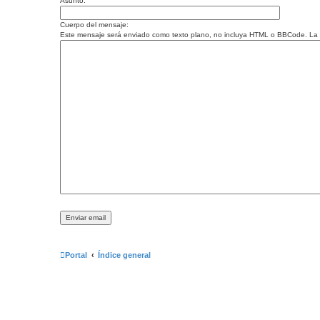
Asunto:
Cuerpo del mensaje:
Este mensaje será enviado como texto plano, no incluya HTML o BBCode. La di
Portal
Índice general