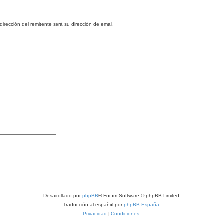
rección del remitente será su dirección de email.
Desarrollado por
phpBB
® Forum Software © phpBB Limited
Traducción al español por
phpBB España
Privacidad
|
Condiciones