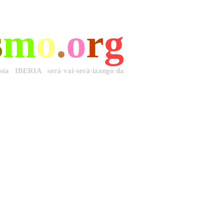
s
m
o
.
o
r
g
·sía IBERIA será·vai·serà·izango da