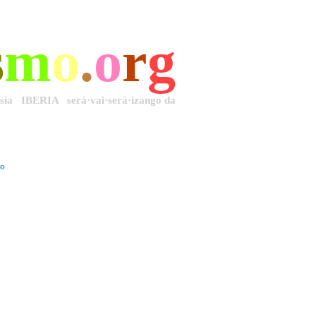
s
m
o
.
o
r
g
·sía IBERIA será·vai·serà·izango da
ro