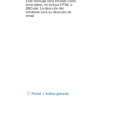
Este mensaje será enviado como
texto plano, no incluya HTML o
BBCode. La dirección del
remitente será su dirección de
email.
Portal
Índice general