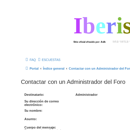
I
b
e
r
i
sea·sexa
Sitio oficial ofrecido por: AsIb
FAQ
ESCUESTAS
Portal
Índice general
Contactar con un Administrador del Fo
Contactar con un Administrador del Foro
Destinatario:
Administrador
Su dirección de correo
electrónico:
Su nombre:
Asunto:
Cuerpo del mensaje: