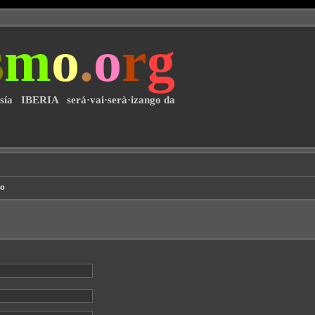
s
m
o
.
o
r
g
·sía IBERIA será·vai·serà·izango da
ro