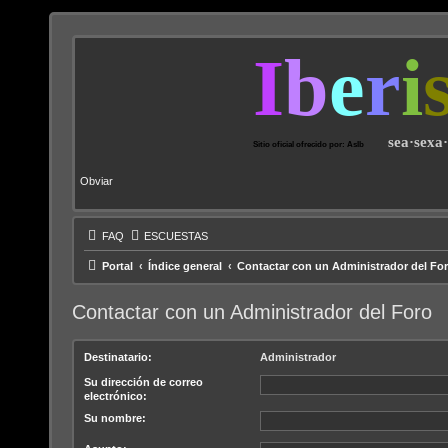
I
b
e
r
i
sea·sexa
Sitio oficial ofrecido por: AsIb
Obviar
FAQ
ESCUESTAS
Portal
Índice general
Contactar con un Administrador del Fo
Contactar con un Administrador del Foro
Destinatario:
Administrador
Su dirección de correo
electrónico:
Su nombre: