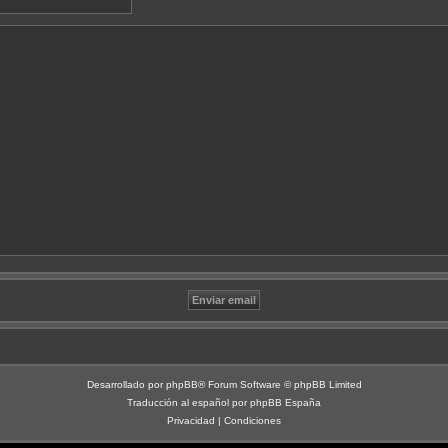
Desarrollado por
phpBB
® Forum Software © phpBB Limited
Traducción al español por
phpBB España
Privacidad
|
Condiciones