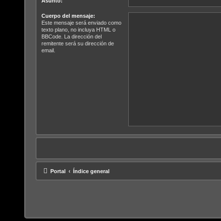
Asunto:
Cuerpo del mensaje:
Este mensaje será enviado como
texto plano, no incluya HTML o
BBCode. La dirección del
remitente será su dirección de
email.
Portal
Índice general