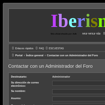
I
b
e
r
i
s
sea·sexa·sía 
Sitio oficial ofrecido por: AsIb
Enlaces rápidos
FAQ
ESCUESTAS
Portal
Índice general
Contactar con un Administrador del Foro
Contactar con un Administrador del Foro
Destinatario:
Administrador
Su dirección de correo
electrónico:
Su nombre:
Asunto: