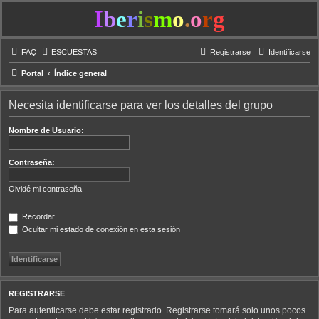
I
b
e
r
i
s
m
o
.
o
r
g
FAQ
ESCUESTAS
Registrarse
Identificarse
Portal
Índice general
Necesita identificarse para ver los detalles del grupo
Nombre de Usuario:
Contraseña:
Olvidé mi contraseña
Recordar
Ocultar mi estado de conexión en esta sesión
REGISTRARSE
Para autenticarse debe estar registrado. Registrarse tomará solo unos pocos