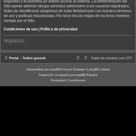
segundos y le permitirá un amplio acceso al sistema. La Administración del
Sitio puede además otorgar permisos adicionales a los usuarios registrados.
Antes de identificarse asegúrese de estar familiarizado con nuestros términos
de uso y políticas relacionadas. Por favor lea las reglas de los foros mientras
navega por el Sitio.
Condiciones de uso
|
Política de privacidad
Registrarse
Portal
Índice general
Todos los horarios son
UTC
Desarrollado por
phpBB
® Forum Software © phpBB Limited
Traducción al español por
phpBB España
Privacidad
|
Condiciones