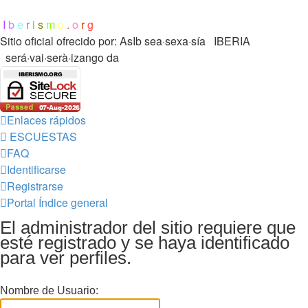
I
b
e
r
i
s
m
o
.
o
r
g
Sitio oficial ofrecido por: AsIb
sea·sexa·sía IBERIA
será·vai·serà·izango da
Enlaces rápidos
ESCUESTAS
FAQ
Identificarse
Registrarse
Portal
Índice general
El administrador del sitio requiere que
esté registrado y se haya identificado
para ver perfiles.
Nombre de Usuario: