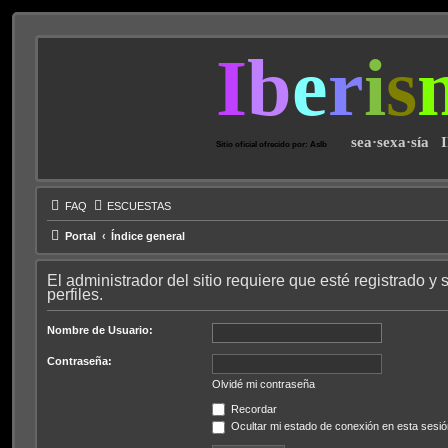
I
b
e
r
i
s
sea·sexa·sía 
Sitio oficial ofrecido por: AsIb
FAQ
ESCUESTAS
Portal
Índice general
El administrador del sitio requiere que esté registrado y 
perfiles.
Nombre de Usuario:
Contraseña:
Olvidé mi contraseña
Recordar
Ocultar mi estado de conexión en esta sesió