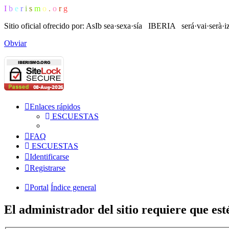
I
b
e
r
i
s
m
o
.
o
r
g
Sitio oficial ofrecido por: AsIb
sea·sexa·sía IBERIA será·vai·serà·i
Obviar
Enlaces rápidos
ESCUESTAS
FAQ
ESCUESTAS
Identificarse
Registrarse
Portal
Índice general
El administrador del sitio requiere que esté