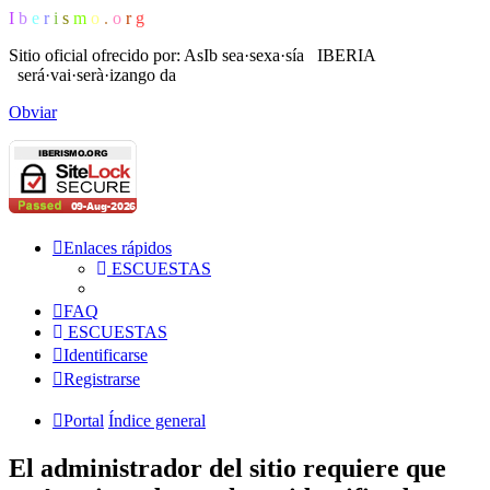
I
b
e
r
i
s
m
o
.
o
r
g
Sitio oficial ofrecido por: AsIb
sea·sexa·sía IBERIA
será·vai·serà·izango da
Obviar
Enlaces rápidos
ESCUESTAS
FAQ
ESCUESTAS
Identificarse
Registrarse
Portal
Índice general
El administrador del sitio requiere que