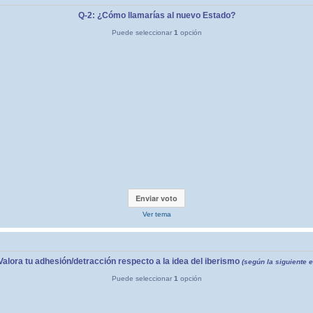
Q-2: ¿Cómo llamarías al nuevo Estado?
Puede seleccionar
1
opción
Ver tema
Valora tu adhesión/detracción respecto a la idea del iberismo
(según la siguiente 
Puede seleccionar
1
opción