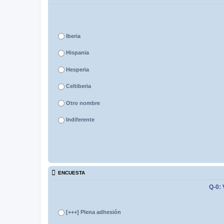
Iberia
Hispania
Hesperia
Celtiberia
Otro nombre
Indiferente
ENCUESTA
Q-0: 
[+++]
Plena adhesión