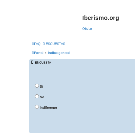
Iberismo.org
Obviar
FAQ
ESCUESTAS
Portal
Índice general
ENCUESTA
Sí
No
Indiferente