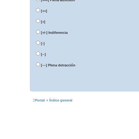
[+++]
Plena adhesión
[++]
[+]
[+/-]
Indiferencia
[-]
[--]
[---]
Plena detracción
Portal
Índice general