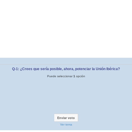
Q-1: ¿Crees que sería posible, ahora, potenciar la Unión Ibérica?
Puede seleccionar
1
opción
Ver tema