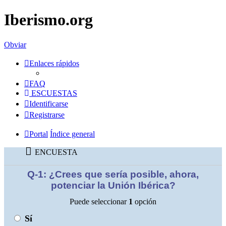
Iberismo.org
Obviar
Enlaces rápidos
FAQ
ESCUESTAS
Identificarse
Registrarse
Portal
Índice general
ENCUESTA
Q-1: ¿Crees que sería posible, ahora,
potenciar la Unión Ibérica?
Puede seleccionar
1
opción
Sí