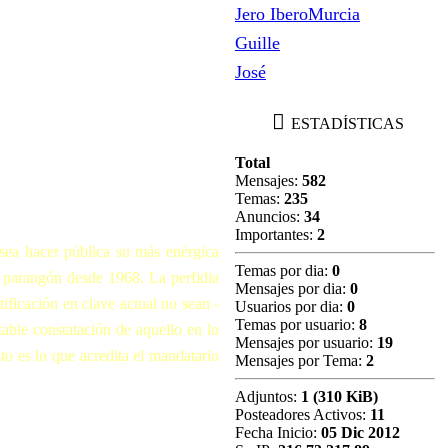
Jero IberoMurcia
EMAS
Guille
José
ESTADÍSTICAS
Total
Mensajes:
582
Temas:
235
Anuncios:
34
Importantes:
2
esea hacer pública su más enérgica
Temas por dia:
0
n parangón desde 1968. La perfidia
Mensajes por dia:
0
ificación en clave actual no sean -
Usuarios por dia:
0
Temas por usuario:
8
table constatación de aquello en lo
Mensajes por usuario:
19
to es lo que acredita el mandatario
Mensajes por Tema:
2
Adjuntos:
1 (310 KiB)
Posteadores Activos:
11
Fecha Inicio:
05 Dic 2012