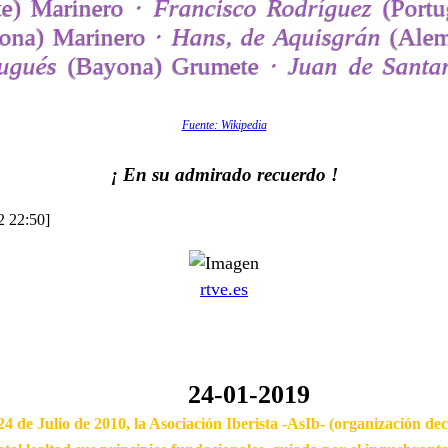
e) Marinero ·
Francisco Rodríguez
(Portu
ona) Marinero ·
Hans, de Aquisgrán
(Alema
ugués
(Bayona) Grumete ·
Juan de Santa
Fuente: Wikipedia
¡ En su admirado recuerdo !
 22:50]
rtve.es
24-01-2019
24 de Julio de 2010, la Asociación Iberista -AsIb- (organización de