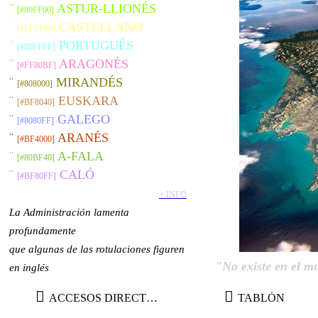
¨
ASTUR-LLIONÉS
[#80FF00]
¨
CASTELLANO
[#FFFF80]
¨
PORTUGUÊS
[#80FFFF]
¨
ARAGONÉS
[#FF80BF]
¨
MIRANDÉS
[#808000]
¨
EUSKARA
[#BF8040]
¨
GALEGO
[#8080FF]
¨
ARANÉS
[#BF4000]
¨
A-FALA
[#80BF40]
¨
CALÓ
[#BF80FF]
+ INFO
La Administración lamenta
profundamente
que algunas de las rotulaciones figuren
"No existe en el m
en inglés
TABLÓN
ACCESOS DIRECTOS