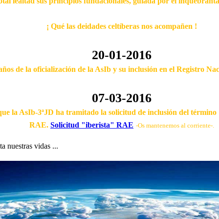
otal lealtad sus principios fundacionales, guiada por el inquebrant
¡ Qué las deidades celtíberas nos acompañen !
20-01-2016
ños de la oficialización de la AsIb y su inclusión en el Registro Na
07-03-2016
e la AsIb-3ªJD ha tramitado la solicitud de inclusión del término "
RAE.
Solicitud "iberista" RAE
-Os mantenemos al corriente-.
 nuestras vidas ...