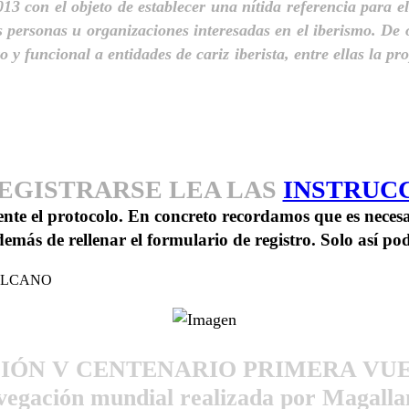
3 con el objeto de establecer una nítida referencia para el
s personas u organizaciones interesadas en el iberismo. De o
 y funcional a entidades de cariz iberista, entre ellas la pr
REGISTRARSE LEA LAS
INSTRUC
te el protocolo. En concreto recordamos que es necesa
demás de rellenar el formulario de registro. Solo así p
-ELCANO
ÓN V CENTENARIO PRIMERA VUE
vegación mundial realizada por Magall