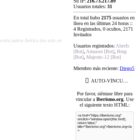
Su IP:
216.73.217.89
Usuarios totales:
31
En total hubo
2175
usuarios en
línea en las últimas 24 horas ::
4 Registrados, 0 ocultos, 2171
Invitados
stra patria ibérica (no solo en
Usuarios registrados:
Ahrefs
[Bot]
,
Amazon [Bot]
,
Bing
[Bot]
,
Majestic-12 [Bot]
Miembro más reciente:
Diego5
AUTO-VÍNCULO
Por favor, siéntase libre para
vincular a
Iberismo.org
. Use
el siguiente texto HTML: