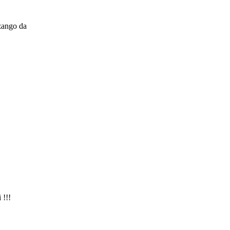
zango da
 !!!