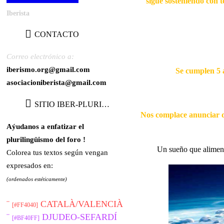
sigue sosteniendo con t
Iberista
CONTACTO
Correo electrónico a:
iberismo.org@gmail.com
Se cumplen 5 a
asociacioniberista@gmail.com
SITIO IBER-PLURILINGÜE
Nos complace anunciar qu
Aýudanos a enfatizar el
plurilingüismo del foro !
Un sueño que alimenta
Colorea tus textos según vengan
expresados en:
(ordenados estéticamente)
¨
CATALÀ/VALENCIÀ
[#FF4040]
¨
DJUDEO-SEFARDÍ
[#BF40FF]