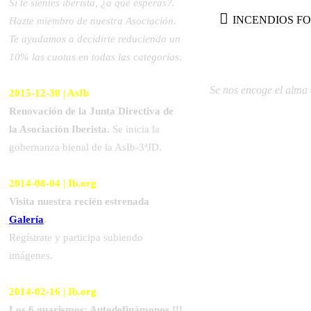
Si te sientes iberista, ¿a qué esperas?.
INCENDIOS FO
Hazte miembro de nuestra Asociación.
Te ayudamos a decidirte reduciendo un
10% las cuotas en todas las categorías.
Se nos encoge el alma 
2015-12-30 | AsIb
Renovación de la Junta Directiva de
la Asociación Iberista.
Se inicia la
gobernanza bienal de la AsIb-3ªJD.
2014-08-04 | Ib.org
Visita nuestra recién estrenada
Galería
.
Regístrate y participa subiendo
imágenes.
2014-02-16 | Ib.org
Los 6 guarismos: Autodefinámonos !!!