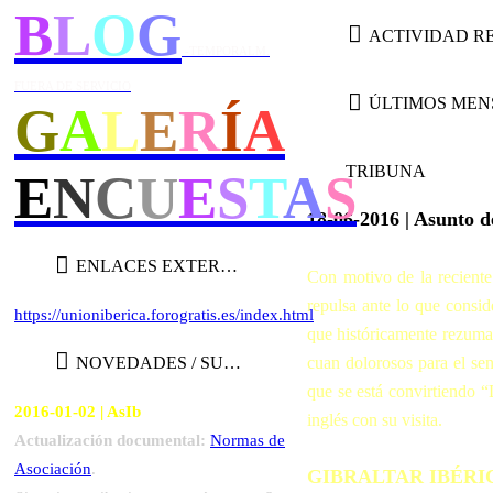
B
L
O
G
-TEMPORALM.
FUERA DE SERVICIO
ÚLTIMOS MEN
G
A
L
E
R
Í
A
TRIBUNA
E
N
C
U
E
S
T
A
S
18-06-2016 | Asunto d
ENLACES EXTERNOS
Con motivo de la reciente 
repulsa ante lo que consi
https://unioniberica.forogratis.es/index.html
que históricamente rezuma 
NOVEDADES / SUGERENCIAS
cuan dolorosos para el sen
que se está convirtiendo “
2016-01-02 | AsIb
inglés con su visita.
Actualización documental:
Normas de
Asociación
.
GIBRALTAR IBÉRICO