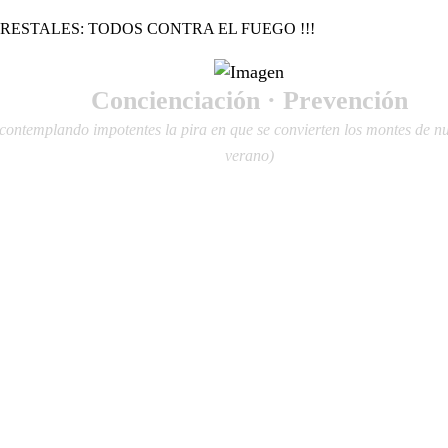
RESTALES: TODOS CONTRA EL FUEGO !!!
Concienciación · Prevención
contemplando impotentes la pira en que se convierten los montes de nue
verano)