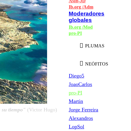
AsIb-JD
Ib.org /Adm
Moderadores
globales
Ib.org /Mod
pro-PI
PLUMAS
NEÓFITOS
Diego5
JoaoCarlos
pro-PI
Martin
Jorge Ferreira
o su tiempo"
(Victor Hugo)
Alexandros
LopSol