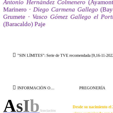
Antonio Hernández Colmenero
(Ayamont
Marinero ·
Diego Carmena Gallego
(Bay
Grumete ·
Vasco Gómez Gallego el Port
(Baracaldo) Paje
"SIN LÍMITES": Serie de TVE recomendada [9,16-11-2022
INFORMACIÓN OFICIAL
PREGONERÍA
A
s
I
b
Desde su nacimiento el 
Asociación