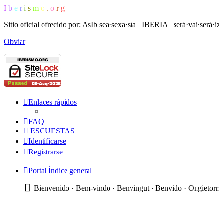
I
b
e
r
i
s
m
o
.
o
r
g
Sitio oficial ofrecido por: AsIb
sea·sexa·sía IBERIA será·vai·serà·i
Obviar
Enlaces rápidos
FAQ
ESCUESTAS
Identificarse
Registrarse
Portal
Índice general
Bienvenido · Bem-vindo · Benvingut · Benvido · Ongietorri