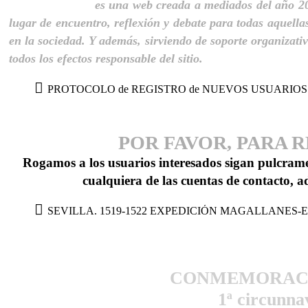
Iberismo.org
es una web creada a mediados del año 201
lugar de encuentro, reflexión y debate para todas aquella
en la sociedad. Y además, sirviendo de soporte organizativo
todos los efectos responsable del sitio.
PROTOCOLO de REGISTRO de NUEVOS USUARIOS
POR FAVOR, PARA 
Rogamos a los usuarios interesados sigan pulcramen
cualquiera de las cuentas de contacto, a
SEVILLA. 1519-1522 EXPEDICIÓN MAGALLANES
CONMEMORACI
1ª circunna