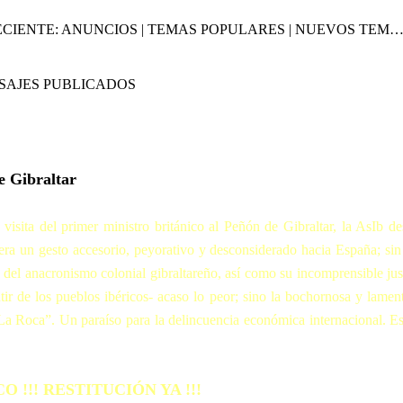
ACTIVIDAD RECIENTE: ANUNCIOS | TEMAS POPULARES | NUEVOS T
SAJES PUBLICADOS
e Gibraltar
visita del primer ministro británico al Peñón de Gibraltar, la AsIb d
dera un gesto accesorio, peyorativo y desconsiderado hacia España; si
del anacronismo colonial gibraltareño, así como su incomprensible just
tir de los pueblos ibéricos- acaso lo peor; sino la bochornosa y lamen
La Roca”. Un paraíso para la delincuencia económica internacional. Es
 !!! RESTITUCIÓN YA !!!