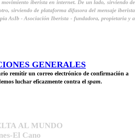
 movimiento iberista en internet. De un lado, sirviendo de
tro, sirviendo de plataforma difusora del mensaje iberista
opia AsIb - Asociación Iberista - fundadora, propietaria y a
CIONES GENERALES
rio remitir un correo electrónico de confirmación a
odemos luchar eficazmente contra el
spam
.
LTA AL MUNDO
anes-El Cano