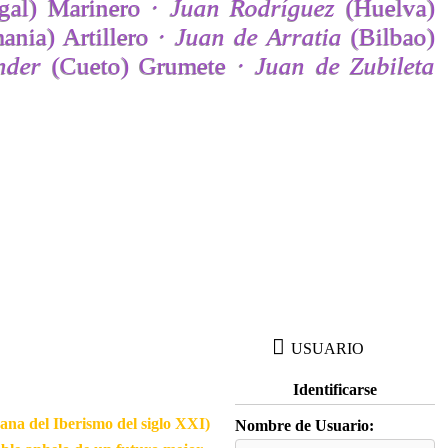
gal) Marinero ·
Juan Rodríguez
(Huelva)
nia) Artillero ·
Juan de Arratia
(Bilbao)
nder
(Cueto) Grumete ·
Juan de Zubileta
USUARIO
Identificarse
cana del Iberismo del siglo XXI)
Nombre de Usuario: