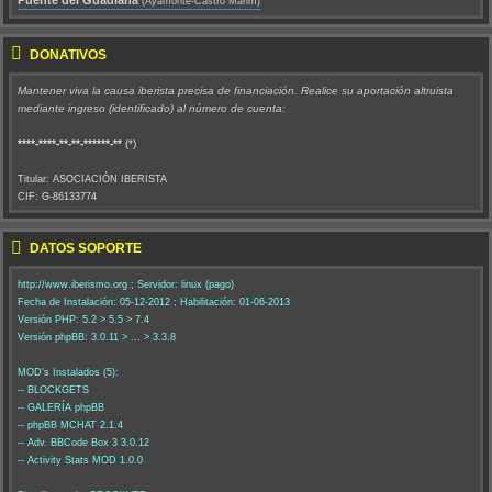
(Ayamonte-Castro Marim)
DONATIVOS
Mantener viva la causa iberista precisa de financiación. Realice su aportación altruista
mediante ingreso (identificado) al número de cuenta:
****-****-**-**-******-**
(*)
Titular: ASOCIACIÓN IBERISTA
CIF: G-86133774
DATOS SOPORTE
http://www.iberismo.org ; Servidor: linux (pago)
Fecha de Instalación: 05-12-2012 ; Habilitación: 01-06-2013
Versión PHP: 5.2 > 5.5 > 7.4
Versión phpBB: 3.0.11 > ... > 3.3.8
MOD's Instalados (5):
-- BLOCKGETS
-- GALERÍA phpBB
-- phpBB MCHAT 2.1.4
-- Adv. BBCode Box 3 3.0.12
-- Activity Stats MOD 1.0.0