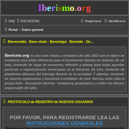
I
b
e
r
i
s
m
o
.
o
r
g
FAQ
ESCUESTAS
Registrarse
Identificarse
Portal
Índice general
Bienvenido · Bem-vindo · Benvingut · Benvido · Ongietorri !!!
Iberismo.org
es una web creada a mediados del año 2013 con el objeto de
establecer una nítida referencia para el movimiento iberista en internet. De un
lado, sirviendo de lugar de encuentro, reflexión y debate para todas aquellas
personas u organizaciones interesadas en el iberismo. De otro, sirviendo de
plataforma difusora del mensaje iberista en la sociedad. Y además, sirviendo
de soporte organizativo y funcional a entidades de cariz iberista, entre ellas la
propia AsIb - Asociación Iberista - fundadora, propietaria y a todos los efectos
responsable del sitio.
PROTOCOLO de REGISTRO de NUEVOS USUARIOS
POR FAVOR, PARA REGISTRARSE LEA LAS
INSTRUCCIONES GENERALES
Rogamos a los usuarios interesados sigan pulcramente el protocolo. En