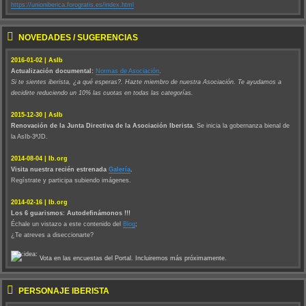
https://unioniberica.forogratis.es/index.html
NOVEDADES / SUGERENCIAS
2016-01-02 | AsIb
Actualización documental:
Normas de Asociación
.
Si te sientes iberista, ¿a qué esperas?. Hazte miembro de nuestra Asociación. Te ayudamos a
decidirte reduciendo un 10% las cuotas en todas las categorías.
2015-12-30 | AsIb
Renovación de la Junta Directiva de la Asociación Iberista.
Se inicia la gobernanza bienal de
la AsIb-3ªJD.
2014-08-04 | Ib.org
Visita nuestra recién estrenada
Galería
.
Regístrate y participa subiendo imágenes.
2014-02-16 | Ib.org
Los 6 guarismos: Autodefinámonos !!!
Échale un vistazo a este contenido del
Blog
;
¿Te atreves a diseccionarte?
Vota en las encuestas del Portal. Incluiremos más próximamente.
PERSONAJE IBERISTA