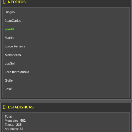
NEÓFITOS
Diego5
JoaoCarlos
pro-PI
Martin
Jorge Ferreira
Alexandros
LopSol
Jero IberoMurcia
Guille
José
ESTADÍSTICAS
Total
Mensajes:
582
Temas:
235
Anuncios:
34