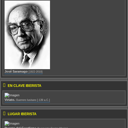
José Saramago
[1922-2010]
EN CLAVE IBERISTA
Viriato.
Guerrero lusitano [-139 a.C.]
LUGAR IBERISTA
Puente del Guadiana