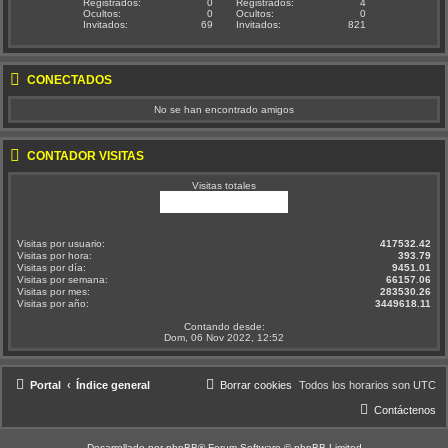
Registrados:
0
Registrados:
4
Ocultos:
0
Ocultos:
0
Invitados:
69
Invitados:
821
CONECTADOS
No se han encontrado amigos
CONTADOR VISITAS
Visitas totales
Visitas por usuario:
417532.42
Visitas por hora:
393.79
Visitas por día:
9451.01
Visitas por semana:
66157.06
Visitas por mes:
283530.26
Visitas por año:
3449618.11
Contando desde:
Dom, 06 Nov 2022, 12:52
Portal
Índice general
Borrar cookies
Todos los horarios son
UTC
Contáctenos
Desarrollado por
phpBB
® Forum Software © phpBB Limited