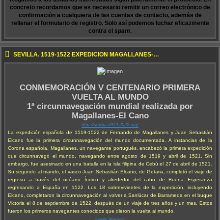
concreto recordamos que es necesario remitir un correo electrónico de
confirmación a cualquiera de las cuentas de contacto, además de
rellenar el formulario de registro. Solo así podemos luchar eficazmente
contra el
spam
.
SEVILLA. 1519-1522 EXPEDICIÓN MAGALLANES-ELCANO
CONMEMORACIÓN V CENTENARIO PRIMERA
VUELTA AL MUNDO
1ª circunnavegación mundial realizada por
Magallanes-El Cano
http://sevilla.2019-2022.org/
La expedición española de 1519-1522 de Fernando de Magallanes y Juan Sebastián
Elcano fue la primera circunnavegación del mundo documentada. A instancias de la
Corona española, Magallanes, un navegante portugués, encabezó la primera expedición
que circunnavegó el mundo, navegando entre agosto de 1519 y abril de 1521. Sin
embargo, fue asesinado en una batalla en la isla filipina de Cebú el 27 de abril de 1521.
Su segundo al mando, el vasco Juan Sebastián Elcano, de Getaria, completó el viaje de
regreso a través del océano Índico y alrededor del cabo de Buena Esperanza
regresando a España en 1522. Los 18 sobrevivientes de la expedición, incluyendo
Elcano, completaron la circunnavegación al volver a Sanlúcar de Barrameda en el buque
Victoria el 8 de septiembre de 1522, después de un viaje de tres años y un mes. Estos
fueron los primeros navegantes conocidos que dieron la vuelta al mundo.
Fuente: Wikipedia