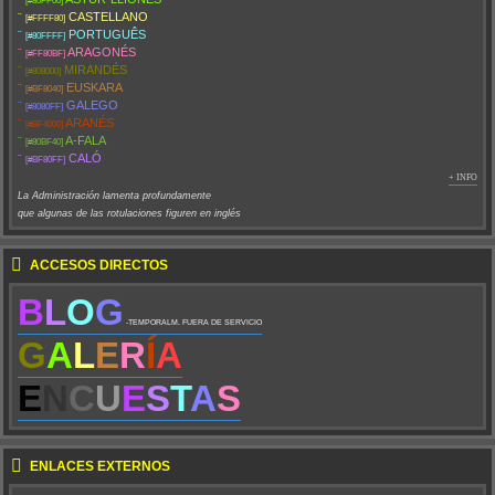
[#80FF00]
¨
CASTELLANO
[#FFFF80]
¨
PORTUGUÊS
[#80FFFF]
¨
ARAGONÉS
[#FF80BF]
¨
MIRANDÉS
[#808000]
¨
EUSKARA
[#BF8040]
¨
GALEGO
[#8080FF]
¨
ARANÉS
[#BF4000]
¨
A-FALA
[#80BF40]
¨
CALÓ
[#BF80FF]
+ INFO
La Administración lamenta profundamente
que algunas de las rotulaciones figuren en inglés
ACCESOS DIRECTOS
B
L
O
G
-TEMPORALM. FUERA DE SERVICIO
G
A
L
E
R
Í
A
E
N
C
U
E
S
T
A
S
ENLACES EXTERNOS