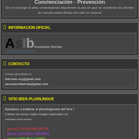
Concienciación · Prevención
Se nos encoge el alma contemplando impotentes la pira en que se convierten los montes
de nuestra patria ibérica (no solo en verano)
INFORMACIÓN OFICIAL
A
s
I
b
Asociación Iberista
CONTACTO
Correo electrónico a:
iberismo.org@gmail.com
asociacioniberista@gmail.com
SITIO IBER-PLURILINGÜE
Aýudanos a enfatizar el plurilingüismo del foro !
Colorea tus textos según vengan expresados en:
(ordenados estéticamente)
¨
CATALÀ/VALENCIÀ
[#FF4040]
¨
DJUDEO-SEFARDÍ
[#BF40FF]
¨
ASTUR-LLIONÉS