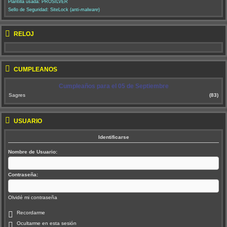
Plantilla usada: PROSILVER
Sello de Seguridad: SiteLock (anti-
malware
)
RELOJ
CUMPLEAÑOS
Cumpleaños para el 05 de Septiembre
Sagres
(83)
USUARIO
Identificarse
Nombre de Usuario:
Contraseña:
Olvidé mi contraseña
Recordarme
Ocultarme en esta sesión