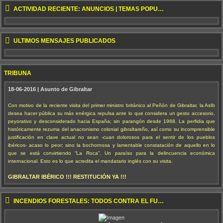
ACTIVIDAD RECIENTE: ANUNCIOS | TEMAS POPULARES | NUEVOS TEMAS
ÚLTIMOS MENSAJES PUBLICADOS
TRIBUNA
18-06-2016 | Asunto de Gibraltar
Con motivo de la reciente visita del primer ministro británico al Peñón de Gibraltar, la AsIb
desea hacer pública su más enérgica repulsa ante lo que considera un gesto accesorio,
peyorativo y desconsiderado hacia España; sin parangón desde 1968. La perfidia que
históricamente rezuma del anacronismo colonial gibraltareño, así como su incomprensible
justificación en clave actual no sean -cuan dolorosos para el sentir de los pueblos
ibéricos- acaso lo peor; sino la bochornosa y lamentable constatación de aquello en lo
que se está convirtiendo “La Roca”. Un paraíso para la delincuencia económica
internacional. Esto es lo que acredita el mandatario inglés con su visita.
GIBRALTAR IBÉRICO !!! RESTITUCIÓN YA !!!
INCENDIOS FORESTALES: TODOS CONTRA EL FUEGO !!!