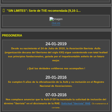
"SIN LÍMITES": Serie de TVE recomendada [9,16-11-2022 22:50]
rtve.es
PREGONERÍA
24-01-2019
Desde su nacimiento el 24 de Julio de 2010, la Asociación Iberista -AsIb-
(organización decana del Iberismo del siglo XXI) sigue sosteniendo con total lealtad
sus principios fundacionales, guiada por el inquebrantable anhelo de un futuro
mejor.
¡ Qué las deidades celtíberas nos acompañen !
20-01-2016
Se cumplen 5 años de la oficialización de la AsIb y su inclusión en el Registro
Nacional de Asociaciones.
07-03-2016
Nos complace anunciar que la AsIb-3ªJD ha tramitado la solicitud de inclusión del
término "iberista" en el diccionario de la RAE.
Solicitud "iberista" RAE
-Os mantenemos al
corriente-.