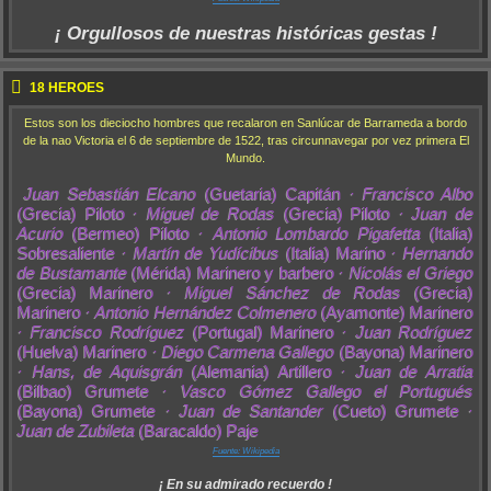
¡ Orgullosos de nuestras históricas gestas !
18 HEROES
Estos son los dieciocho hombres que recalaron en Sanlúcar de Barrameda a bordo
de la nao Victoria el 6 de septiembre de 1522, tras circunnavegar por vez primera El
Mundo.
Juan Sebastián Elcano
(Guetaria) Capitán ·
Francisco Albo
(Grecia) Piloto ·
Miguel de Rodas
(Grecia) Piloto ·
Juan de
Acurio
(Bermeo) Piloto ·
Antonio Lombardo Pigafetta
(Italia)
Sobresaliente ·
Martín de Yudícibus
(Italia) Marino ·
Hernando
de Bustamante
(Mérida) Marinero y barbero ·
Nicolás el Griego
(Grecia) Marinero ·
Miguel Sánchez de Rodas
(Grecia)
Marinero ·
Antonio Hernández Colmenero
(Ayamonte) Marinero
·
Francisco Rodríguez
(Portugal) Marinero ·
Juan Rodríguez
(Huelva) Marinero ·
Diego Carmena Gallego
(Bayona) Marinero
·
Hans, de Aquisgrán
(Alemania) Artillero ·
Juan de Arratia
(Bilbao) Grumete ·
Vasco Gómez Gallego el Portugués
(Bayona) Grumete ·
Juan de Santander
(Cueto) Grumete ·
Juan de Zubileta
(Baracaldo) Paje
Fuente: Wikipedia
¡ En su admirado recuerdo !