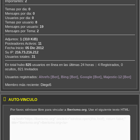
Importantes:
2
Temas por dia:
0
Mensajes por dia:
0
Usuarios por dia:
0
Temas por usuario:
8
Mensajes por usuario:
19
Mensajes por Tema:
2
Adjuntos:
1 (310 KiB)
Posteadores Activos:
11
Fecha Inicio:
05 Dic 2012
Su IP:
216.73.216.212
Usuarios totales:
31
En total hubo
825
usuarios en línea en las últimas 24 horas :: 4 Registrados, 0
ocultos, 821 Invitados
Usuarios registrados:
Ahrefs [Bot]
,
Bing [Bot]
,
Google [Bot]
,
Majestic-12 [Bot]
Miembro más reciente:
Diego5
AUTO-VÍNCULO
Por favor, siéntase libre para vincular a
Iberismo.org
. Use el siguiente texto HTML: