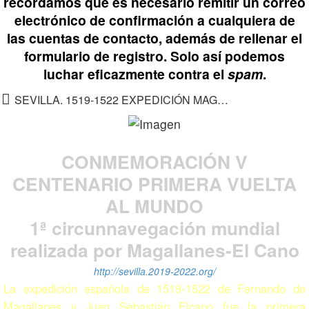
recordamos que es necesario remitir un correo
electrónico de confirmación a cualquiera de
las cuentas de contacto, además de rellenar el
formulario de registro. Solo así podemos
luchar eficazmente contra el
spam
.
SEVILLA. 1519-1522 EXPEDICIÓN MAGALLANES-ELCANO
CONMEMORACIÓN V
CENTENARIO PRIMERA VUELTA
AL MUNDO
1ª circunnavegación mundial
realizada por Magallanes-El Cano
http://sevilla.2019-2022.org/
La expedición española de 1519-1522 de Fernando de
Magallanes y Juan Sebastián Elcano fue la primera