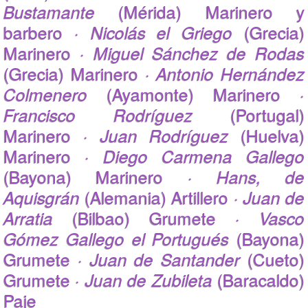
Bustamante
(Mérida) Marinero y
barbero ·
Nicolás el Griego
(Grecia)
Marinero ·
Miguel Sánchez de Rodas
(Grecia) Marinero ·
Antonio Hernández
Colmenero
(Ayamonte) Marinero ·
Francisco Rodríguez
(Portugal)
Marinero ·
Juan Rodríguez
(Huelva)
Marinero ·
Diego Carmena Gallego
(Bayona) Marinero ·
Hans, de
Aquisgrán
(Alemania) Artillero ·
Juan de
Arratia
(Bilbao) Grumete ·
Vasco
Gómez Gallego el Portugués
(Bayona)
Grumete ·
Juan de Santander
(Cueto)
Grumete ·
Juan de Zubileta
(Baracaldo)
Paje