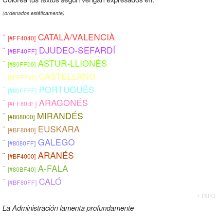
(ordenados estéticamente)
CATALÀ/VALENCIÀ
¨
[#FF4040]
DJUDEO-SEFARDÍ
¨
[#BF40FF]
ASTUR-LLIONÉS
¨
[#80FF00]
CASTELLANO
¨
[#FFFF80]
PORTUGUÊS
¨
[#80FFFF]
ARAGONÉS
¨
[#FF80BF]
MIRANDÉS
¨
[#808000]
EUSKARA
¨
[#BF8040]
GALEGO
¨
[#8080FF]
ARANÉS
¨
[#BF4000]
A-FALA
¨
[#80BF40]
CALÓ
¨
[#BF80FF]
+ INFO
La Administración lamenta profundamente