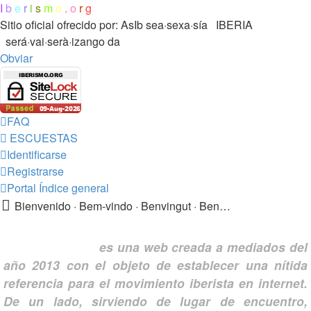
I
b
e
r
i
s
m
o
.
o
r
g
Sitio oficial ofrecido por: AsIb
sea·sexa·sía IBERIA
será·vai·serà·izango da
Obviar
FAQ
ESCUESTAS
Identificarse
Registrarse
Portal
Índice general
Bienvenido · Bem-vindo · Benvingut · Benvido · Ongietorri !!!
Iberismo.org
es una web creada a mediados del
año 2013 con el objeto de establecer una nítida
referencia para el movimiento iberista en internet.
De un lado, sirviendo de lugar de encuentro,