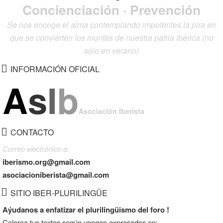
Concienciación · Prevención
Se nos encoge el alma contemplando impotentes la pira en
que se convierten los montes de nuestra patria ibérica (no
solo en verano)
INFORMACIÓN OFICIAL
A
s
I
b
Asociación Iberista
CONTACTO
Correo electrónico a:
iberismo.org@gmail.com
asociacioniberista@gmail.com
SITIO IBER-PLURILINGÜE
Aýudanos a enfatizar el plurilingüismo del foro !
Colorea tus textos según vengan expresados en: