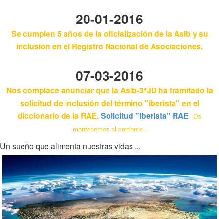
20-01-2016
Se cumplen 5 años de la oficialización de la AsIb y su
inclusión en el Registro Nacional de Asociaciones.
07-03-2016
Nos complace anunciar que la AsIb-3ªJD ha tramitado la
solicitud de inclusión del término "iberista" en el
diccionario de la RAE.
Solicitud "iberista" RAE
-Os
mantenemos al corriente-.
Un sueño que alimenta nuestras vidas ...