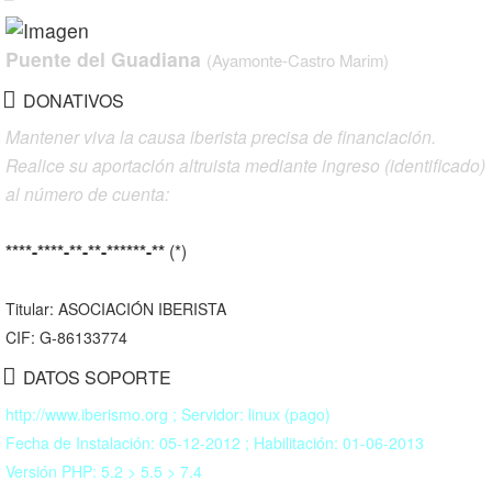
Puente del Guadiana
(Ayamonte-Castro Marim)
DONATIVOS
Mantener viva la causa iberista precisa de financiación.
Realice su aportación altruista mediante ingreso (identificado)
al número de cuenta:
****-****-**-**-******-**
(*)
Titular: ASOCIACIÓN IBERISTA
CIF: G-86133774
DATOS SOPORTE
http://www.iberismo.org ; Servidor: linux (pago)
Fecha de Instalación: 05-12-2012 ; Habilitación: 01-06-2013
Versión PHP: 5.2 > 5.5 > 7.4