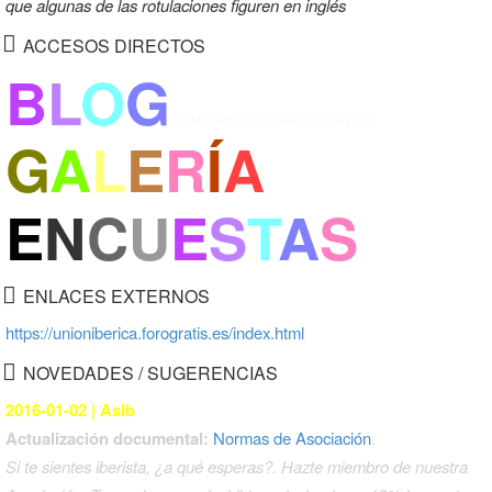
que algunas de las rotulaciones figuren en inglés
ACCESOS DIRECTOS
B
L
O
G
-TEMPORALM. FUERA DE SERVICIO
G
A
L
E
R
Í
A
E
N
C
U
E
S
T
A
S
ENLACES EXTERNOS
https://unioniberica.forogratis.es/index.html
NOVEDADES / SUGERENCIAS
2016-01-02 | AsIb
Actualización documental:
Normas de Asociación
.
Si te sientes iberista, ¿a qué esperas?. Hazte miembro de nuestra