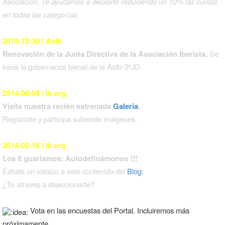
Asociación. Te ayudamos a decidirte reduciendo un 10% las cuotas
en todas las categorías.
2015-12-30 | AsIb
Renovación de la Junta Directiva de la Asociación Iberista.
Se
inicia la gobernanza bienal de la AsIb-3ªJD.
2014-08-04 | Ib.org
Visita nuestra recién estrenada
Galería
.
Regístrate y participa subiendo imágenes.
2014-02-16 | Ib.org
Los 6 guarismos: Autodefinámonos !!!
Échale un vistazo a este contenido del
Blog
;
¿Te atreves a diseccionarte?
Vota en las encuestas del Portal. Incluiremos más
próximamente.