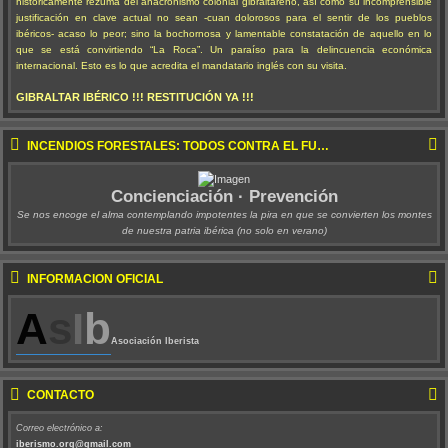
históricamente rezuma del anacronismo colonial gibraltareño, así como su incomprensible
justificación en clave actual no sean -cuan dolorosos para el sentir de los pueblos
ibéricos- acaso lo peor; sino la bochornosa y lamentable constatación de aquello en lo
que se está convirtiendo “La Roca”. Un paraíso para la delincuencia económica
internacional. Esto es lo que acredita el mandatario inglés con su visita.
GIBRALTAR IBÉRICO !!! RESTITUCIÓN YA !!!
INCENDIOS FORESTALES: TODOS CONTRA EL FUEGO !!!
Concienciación · Prevención
Se nos encoge el alma contemplando impotentes la pira en que se convierten los montes
de nuestra patria ibérica (no solo en verano)
INFORMACIÓN OFICIAL
A
s
I
b
Asociación Iberista
CONTACTO
Correo electrónico a:
iberismo.org@gmail.com