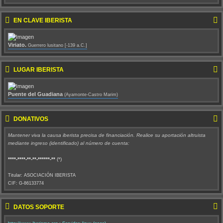
EN CLAVE IBERISTA
Viriato.
Guerrero lusitano [-139 a.C.]
LUGAR IBERISTA
Puente del Guadiana
(Ayamonte-Castro Marim)
DONATIVOS
Mantener viva la causa iberista precisa de financiación. Realice su aportación altruista
mediante ingreso (identificado) al número de cuenta:
****-****-**-**-******-**
(*)
Titular: ASOCIACIÓN IBERISTA
CIF: G-86133774
DATOS SOPORTE