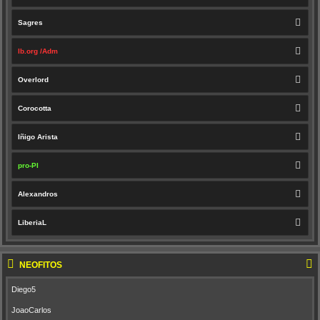
Sagres
Ib.org /Adm
Overlord
Corocotta
Iñigo Arista
pro-PI
Alexandros
LiberiaL
NEÓFITOS
Diego5
JoaoCarlos