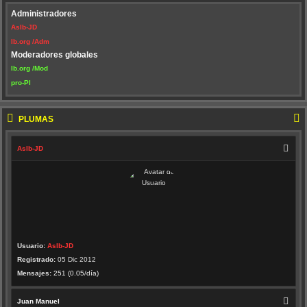
Administradores
AsIb-JD
Ib.org /Adm
Moderadores globales
Ib.org /Mod
pro-PI
PLUMAS
AsIb-JD
Usuario:
AsIb-JD
Registrado:
05 Dic 2012
Mensajes:
251 (0.05/día)
Juan Manuel