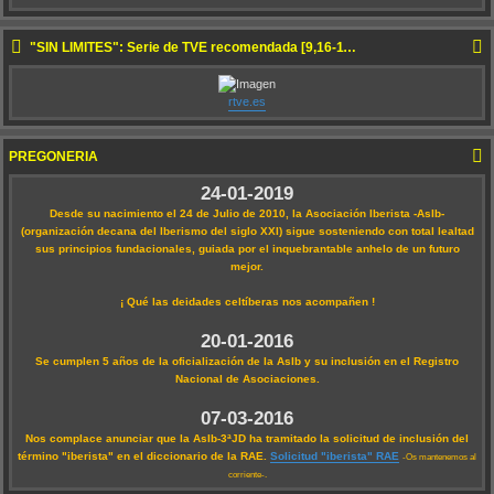
"SIN LÍMITES": Serie de TVE recomendada [9,16-11-2022 22:50]
rtve.es
PREGONERÍA
24-01-2019
Desde su nacimiento el 24 de Julio de 2010, la Asociación Iberista -AsIb-
(organización decana del Iberismo del siglo XXI) sigue sosteniendo con total lealtad
sus principios fundacionales, guiada por el inquebrantable anhelo de un futuro
mejor.
¡ Qué las deidades celtíberas nos acompañen !
20-01-2016
Se cumplen 5 años de la oficialización de la AsIb y su inclusión en el Registro
Nacional de Asociaciones.
07-03-2016
Nos complace anunciar que la AsIb-3ªJD ha tramitado la solicitud de inclusión del
término "iberista" en el diccionario de la RAE.
Solicitud "iberista" RAE
-Os mantenemos al
corriente-.