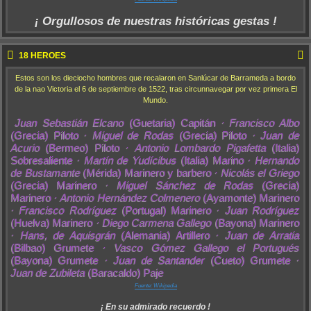
¡ Orgullosos de nuestras históricas gestas !
18 HEROES
Estos son los dieciocho hombres que recalaron en Sanlúcar de Barrameda a bordo
de la nao Victoria el 6 de septiembre de 1522, tras circunnavegar por vez primera El
Mundo.
Juan Sebastián Elcano
(Guetaria) Capitán ·
Francisco Albo
(Grecia) Piloto ·
Miguel de Rodas
(Grecia) Piloto ·
Juan de
Acurio
(Bermeo) Piloto ·
Antonio Lombardo Pigafetta
(Italia)
Sobresaliente ·
Martín de Yudícibus
(Italia) Marino ·
Hernando
de Bustamante
(Mérida) Marinero y barbero ·
Nicolás el Griego
(Grecia) Marinero ·
Miguel Sánchez de Rodas
(Grecia)
Marinero ·
Antonio Hernández Colmenero
(Ayamonte) Marinero
·
Francisco Rodríguez
(Portugal) Marinero ·
Juan Rodríguez
(Huelva) Marinero ·
Diego Carmena Gallego
(Bayona) Marinero
·
Hans, de Aquisgrán
(Alemania) Artillero ·
Juan de Arratia
(Bilbao) Grumete ·
Vasco Gómez Gallego el Portugués
(Bayona) Grumete ·
Juan de Santander
(Cueto) Grumete ·
Juan de Zubileta
(Baracaldo) Paje
Fuente: Wikipedia
¡ En su admirado recuerdo !