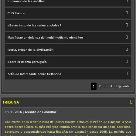
El camino de las ardillas
CdG Ibérico
¿Estás harto de las redes sociales?
Manifiesto en defensa del multilingüismo científico
Iberia, origen de la civilización
Sobre el idioma portugués
Artículo interesante sobre Celtiberia
1
2
3
4
Siguiente
TRIBUNA
18-06-2016 | Asunto de Gibraltar
Con motivo de la reciente visita del primer ministro británico al Peñón de Gibraltar, la AsIb
desea hacer pública su más enérgica repulsa ante lo que considera un gesto accesorio,
peyorativo y desconsiderado hacia España; sin parangón desde 1968. La perfidia que