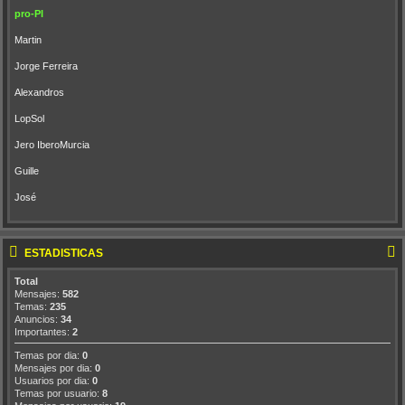
pro-PI
Martin
Jorge Ferreira
Alexandros
LopSol
Jero IberoMurcia
Guille
José
ESTADÍSTICAS
Total
Mensajes:
582
Temas:
235
Anuncios:
34
Importantes:
2
Temas por dia:
0
Mensajes por dia:
0
Usuarios por dia:
0
Temas por usuario:
8