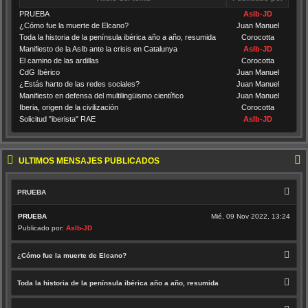
PRUEBA
AsIb-JD
¿Cómo fue la muerte de Elcano?
Juan Manuel
Toda la historia de la península ibérica año a año, resumida
Corocotta
Manifiesto de la AsIb ante la crisis en Catalunya
AsIb-JD
El camino de las ardillas
Corocotta
CdG Ibérico
Juan Manuel
¿Estás harto de las redes sociales?
Juan Manuel
Manifiesto en defensa del multilingüismo científico
Juan Manuel
Iberia, origen de la civilización
Corocotta
Solicitud "iberista" RAE
AsIb-JD
ÚLTIMOS MENSAJES PUBLICADOS
PRUEBA
PRUEBA
Mié, 09 Nov 2022, 13:24
Publicado por:
AsIb-JD
¿Cómo fue la muerte de Elcano?
Toda la historia de la península ibérica año a año, resumida