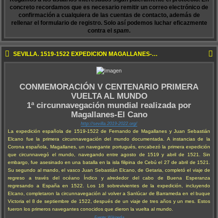
concreto recordamos que es necesario remitir un correo electrónico de
confirmación a cualquiera de las cuentas de contacto, además de
rellenar el formulario de registro. Solo así podemos luchar eficazmente
contra el
spam
.
SEVILLA. 1519-1522 EXPEDICIÓN MAGALLANES-ELCANO
CONMEMORACIÓN V CENTENARIO PRIMERA
VUELTA AL MUNDO
1ª circunnavegación mundial realizada por
Magallanes-El Cano
http://sevilla.2019-2022.org/
La expedición española de 1519-1522 de Fernando de Magallanes y Juan Sebastián
Elcano fue la primera circunnavegación del mundo documentada. A instancias de la
Corona española, Magallanes, un navegante portugués, encabezó la primera expedición
que circunnavegó el mundo, navegando entre agosto de 1519 y abril de 1521. Sin
embargo, fue asesinado en una batalla en la isla filipina de Cebú el 27 de abril de 1521.
Su segundo al mando, el vasco Juan Sebastián Elcano, de Getaria, completó el viaje de
regreso a través del océano Índico y alrededor del cabo de Buena Esperanza
regresando a España en 1522. Los 18 sobrevivientes de la expedición, incluyendo
Elcano, completaron la circunnavegación al volver a Sanlúcar de Barrameda en el buque
Victoria el 8 de septiembre de 1522, después de un viaje de tres años y un mes. Estos
fueron los primeros navegantes conocidos que dieron la vuelta al mundo.
Fuente: Wikipedia