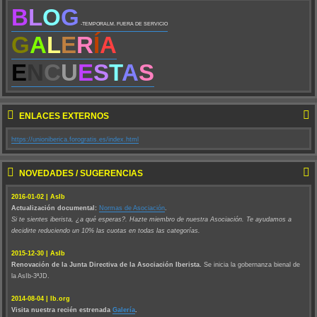
B
L
O
G
-TEMPORALM. FUERA DE SERVICIO
G
A
L
E
R
Í
A
E
N
C
U
E
S
T
A
S
ENLACES EXTERNOS
https://unioniberica.forogratis.es/index.html
NOVEDADES / SUGERENCIAS
2016-01-02 | AsIb
Actualización documental:
Normas de Asociación
.
Si te sientes iberista, ¿a qué esperas?. Hazte miembro de nuestra Asociación. Te ayudamos a
decidirte reduciendo un 10% las cuotas en todas las categorías.
2015-12-30 | AsIb
Renovación de la Junta Directiva de la Asociación Iberista.
Se inicia la gobernanza bienal de
la AsIb-3ªJD.
2014-08-04 | Ib.org
Visita nuestra recién estrenada
Galería
.