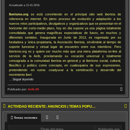
Actualizado a 21-01-2016.
Iberismo.org
se está convirtiendo en el principal sitio web iberista de
referencia en internet. En pleno proceso de evolución y adaptación a los
nuevos retos participativos, divulgativos y organizativos que se presentan en el
horizonte del corto-medio plazo, hoy en día supone ya una página totalmente
consolidada que genera magníficas expectativas de futuro, en muchos y
diferentes sentidos. Inaugurada en Junio de 2013, es regentada por su
fundadora y única propietaria, la Asociación Iberista, sirviéndole al tiempo de
soporte funcional y virtual lugar de encuentro entre sus miembros. Pero
Iberismo.org es y quiere ser mucho más que una mera plataforma on-line al
servicio de la AsIb, proclamando su vocación universal y totalmente
consagrada a la comunidad iberista en general y al iberismo social, cultural,
filosófico y político como concepto, en cualesquiera de sus expresiones,
pretendiendo -en suma- coadyuvar a la vertebración y desarrollo del
movimiento iberi
...
Seguir leyendo
Publicado por:
AsIb-JD
ACTIVIDAD RECIENTE: ANUNCIOS | TEMAS POPULARES | NUEVOS TEMAS
Temas recientes
Título del tema
Publicado por