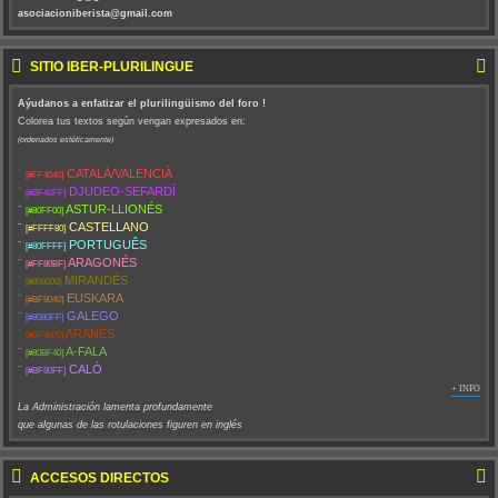
asociacioniberista@gmail.com
SITIO IBER-PLURILINGÜE
Aýudanos a enfatizar el plurilingüismo del foro !
Colorea tus textos según vengan expresados en:
(ordenados estéticamente)
¨
CATALÀ/VALENCIÀ
[#FF4040]
¨
DJUDEO-SEFARDÍ
[#BF40FF]
¨
ASTUR-LLIONÉS
[#80FF00]
¨
CASTELLANO
[#FFFF80]
¨
PORTUGUÊS
[#80FFFF]
¨
ARAGONÉS
[#FF80BF]
¨
MIRANDÉS
[#808000]
¨
EUSKARA
[#BF8040]
¨
GALEGO
[#8080FF]
¨
ARANÉS
[#BF4000]
¨
A-FALA
[#80BF40]
¨
CALÓ
[#BF80FF]
+ INFO
La Administración lamenta profundamente
que algunas de las rotulaciones figuren en inglés
ACCESOS DIRECTOS