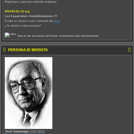
Regístrate y participa subiendo imágenes.
2014-02-16 | Ib.org
Los 6 guarismos: Autodefinámonos !!!
Échale un vistazo a este contenido del
Blog
;
¿Te atreves a diseccionarte?
Vota en las encuestas del Portal. Incluiremos más próximamente.
PERSONAJE IBERISTA
José Saramago
[1922-2010]