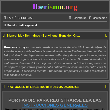
I
b
e
r
i
s
m
o
.
o
r
g
FAQ
ESCUESTAS
Registrarse
Identificarse
Portal
Índice general
Bienvenido · Bem-vindo · Benvingut · Benvido · Ongietorri !!!
Iberismo.org
es una web creada a mediados del año 2013 con el objeto de
establecer una nítida referencia para el movimiento iberista en internet. De un
lado, sirviendo de lugar de encuentro, reflexión y debate para todas aquellas
personas u organizaciones interesadas en el iberismo. De otro, sirviendo de
plataforma difusora del mensaje iberista en la sociedad. Y además, sirviendo
de soporte organizativo y funcional a entidades de cariz iberista, entre ellas la
propia AsIb - Asociación Iberista - fundadora, propietaria y a todos los efectos
responsable del sitio.
PROTOCOLO de REGISTRO de NUEVOS USUARIOS
POR FAVOR, PARA REGISTRARSE LEA LAS
INSTRUCCIONES GENERALES
Rogamos a los usuarios interesados sigan pulcramente el protocolo. En