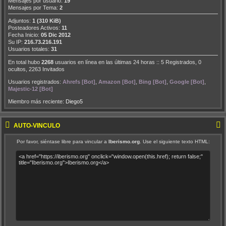
Mensajes por usuario:
19
Mensajes por Tema:
2
Adjuntos:
1 (310 KiB)
Posteadores Activos:
11
Fecha Inicio:
05 Dic 2012
Su IP:
216.73.216.191
Usuarios totales:
31
En total hubo
2268
usuarios en línea en las últimas 24 horas :: 5 Registrados, 0
ocultos, 2263 Invitados
Usuarios registrados:
Ahrefs [Bot]
,
Amazon [Bot]
,
Bing [Bot]
,
Google [Bot]
,
Majestic-12 [Bot]
Miembro más reciente:
Diego5
AUTO-VÍNCULO
Por favor, siéntase libre para vincular a
Iberismo.org
. Use el siguiente texto HTML: