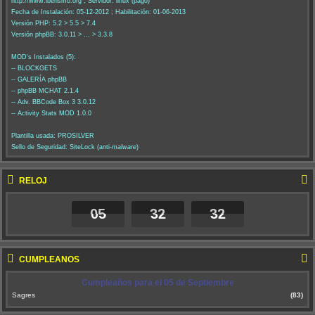
http://www.iberismo.org ; Servidor: linux (pago)
Fecha de Instalación: 05-12-2012 ; Habilitación: 01-06-2013
Versión PHP: 5.2 > 5.5 > 7.4
Versión phpBB: 3.0.11 > ... > 3.3.8
MOD's Instalados (5):
-- BLOCKGETS
-- GALERÍA phpBB
-- phpBB MCHAT 2.1.4
-- Adv. BBCode Box 3 3.0.12
-- Activity Stats MOD 1.0.0
Plantilla usada: PROSILVER
Sello de Seguridad: SiteLock (anti-
malware
)
RELOJ
05
32
33
CUMPLEAÑOS
Cumpleaños para el 05 de Septiembre
Sagres
(83)