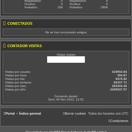
Registrados:
0
Registrados:
4
Ocultos:
0
Ocultos:
0
Invitados:
166
Invitados:
2906
CONECTADOS
No se han encontrado amigos
CONTADOR VISITAS
Visitas totales
Visitas por usuario:
419054.84
Visitas por hora:
394.87
Visitas por día:
9476.82
Visitas por semana:
66337.71
Visitas por mes:
284304.46
Visitas por año:
3459037.57
Contando desde:
Dom, 06 Nov 2022, 12:52
Portal
Índice general
Borrar cookies
Todos los horarios son
UTC
Contáctenos
Desarrollado por
phpBB
® Forum Software © phpBB Limited