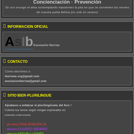
Concienciación · Prevención
Se nos encoge el alma contemplando impotentes la pira en que se convierten los montes
de nuestra patria ibérica (no solo en verano)
INFORMACIÓN OFICIAL
A
s
I
b
Asociación Iberista
CONTACTO
Correo electrónico a:
iberismo.org@gmail.com
asociacioniberista@gmail.com
SITIO IBER-PLURILINGÜE
Aýudanos a enfatizar el plurilingüismo del foro !
Colorea tus textos según vengan expresados en:
(ordenados estéticamente)
¨
CATALÀ/VALENCIÀ
[#FF4040]
¨
DJUDEO-SEFARDÍ
[#BF40FF]
¨
ASTUR-LLIONÉS