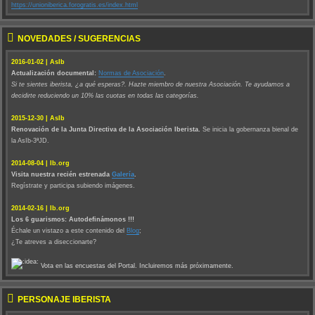
https://unioniberica.forogratis.es/index.html
NOVEDADES / SUGERENCIAS
2016-01-02 | AsIb
Actualización documental:
Normas de Asociación
.
Si te sientes iberista, ¿a qué esperas?. Hazte miembro de nuestra Asociación. Te ayudamos a
decidirte reduciendo un 10% las cuotas en todas las categorías.
2015-12-30 | AsIb
Renovación de la Junta Directiva de la Asociación Iberista.
Se inicia la gobernanza bienal de
la AsIb-3ªJD.
2014-08-04 | Ib.org
Visita nuestra recién estrenada
Galería
.
Regístrate y participa subiendo imágenes.
2014-02-16 | Ib.org
Los 6 guarismos: Autodefinámonos !!!
Échale un vistazo a este contenido del
Blog
;
¿Te atreves a diseccionarte?
Vota en las encuestas del Portal. Incluiremos más próximamente.
PERSONAJE IBERISTA