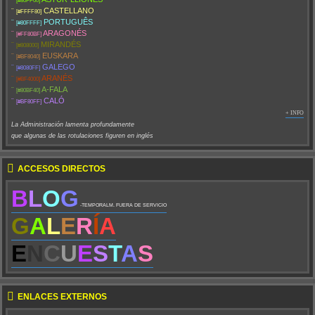
[#80FF00]
¨
CASTELLANO
[#FFFF80]
¨
PORTUGUÊS
[#80FFFF]
¨
ARAGONÉS
[#FF80BF]
¨
MIRANDÉS
[#808000]
¨
EUSKARA
[#BF8040]
¨
GALEGO
[#8080FF]
¨
ARANÉS
[#BF4000]
¨
A-FALA
[#80BF40]
¨
CALÓ
[#BF80FF]
+ INFO
La Administración lamenta profundamente
que algunas de las rotulaciones figuren en inglés
ACCESOS DIRECTOS
B
L
O
G
-TEMPORALM. FUERA DE SERVICIO
G
A
L
E
R
Í
A
E
N
C
U
E
S
T
A
S
ENLACES EXTERNOS