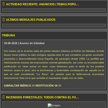
ACTIVIDAD RECIENTE: ANUNCIOS | TEMAS POPULARES | NUEVOS TEMAS
ÚLTIMOS MENSAJES PUBLICADOS
TRIBUNA
18-06-2016 | Asunto de Gibraltar
Con motivo de la reciente visita del primer ministro británico al Peñón de Gibraltar, la AsIb
desea hacer pública su más enérgica repulsa ante lo que considera un gesto accesorio,
peyorativo y desconsiderado hacia España; sin parangón desde 1968. La perfidia que
históricamente rezuma del anacronismo colonial gibraltareño, así como su incomprensible
justificación en clave actual no sean -cuan dolorosos para el sentir de los pueblos
ibéricos- acaso lo peor; sino la bochornosa y lamentable constatación de aquello en lo
que se está convirtiendo “La Roca”. Un paraíso para la delincuencia económica
internacional. Esto es lo que acredita el mandatario inglés con su visita.
GIBRALTAR IBÉRICO !!! RESTITUCIÓN YA !!!
INCENDIOS FORESTALES: TODOS CONTRA EL FUEGO !!!