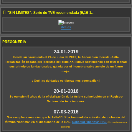
"SIN LÍMITES": Serie de TVE recomendada [9,16-11-2022 22:50]
rtve.es
PREGONERÍA
24-01-2019
Desde su nacimiento el 24 de Julio de 2010, la Asociación Iberista -AsIb-
(organización decana del Iberismo del siglo XXI) sigue sosteniendo con total lealtad
sus principios fundacionales, guiada por el inquebrantable anhelo de un futuro
mejor.
¡ Qué las deidades celtíberas nos acompañen !
20-01-2016
Se cumplen 5 años de la oficialización de la AsIb y su inclusión en el Registro
Nacional de Asociaciones.
07-03-2016
Nos complace anunciar que la AsIb-3ªJD ha tramitado la solicitud de inclusión del
término "iberista" en el diccionario de la RAE.
Solicitud "iberista" RAE
-Os mantenemos al
corriente-.