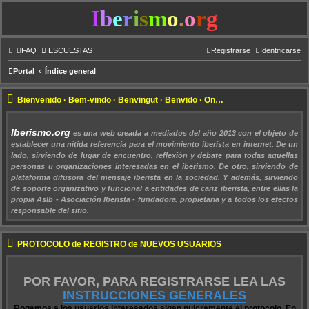
I
b
e
r
i
s
m
o
.
o
r
g
FAQ
ESCUESTAS
Registrarse
Identificarse
Portal
Índice general
Bienvenido · Bem-vindo · Benvingut · Benvido · Ongietorri !!!
Iberismo.org
es una web creada a mediados del año 2013 con el objeto de
establecer una nítida referencia para el movimiento iberista en internet. De un
lado, sirviendo de lugar de encuentro, reflexión y debate para todas aquellas
personas u organizaciones interesadas en el iberismo. De otro, sirviendo de
plataforma difusora del mensaje iberista en la sociedad. Y además, sirviendo
de soporte organizativo y funcional a entidades de cariz iberista, entre ellas la
propia AsIb - Asociación Iberista - fundadora, propietaria y a todos los efectos
responsable del sitio.
PROTOCOLO de REGISTRO de NUEVOS USUARIOS
POR FAVOR, PARA REGISTRARSE LEA LAS
INSTRUCCIONES GENERALES
Rogamos a los usuarios interesados sigan pulcramente el protocolo. En