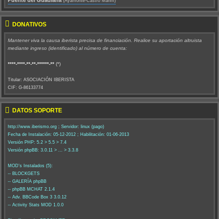
(Ayamonte-Castro Marim)
DONATIVOS
Mantener viva la causa iberista precisa de financiación. Realice su aportación altruista
mediante ingreso (identificado) al número de cuenta:
****-****-**-**-******-**
(*)
Titular: ASOCIACIÓN IBERISTA
CIF: G-86133774
DATOS SOPORTE
http://www.iberismo.org ; Servidor: linux (pago)
Fecha de Instalación: 05-12-2012 ; Habilitación: 01-06-2013
Versión PHP: 5.2 > 5.5 > 7.4
Versión phpBB: 3.0.11 > ... > 3.3.8
MOD's Instalados (5):
-- BLOCKGETS
-- GALERÍA phpBB
-- phpBB MCHAT 2.1.4
-- Adv. BBCode Box 3 3.0.12
-- Activity Stats MOD 1.0.0