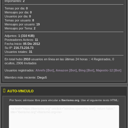
Importantes:
2
Temas por dia:
0
Mensajes por dia:
0
Usuarios por dia:
0
Temas por usuario:
8
Mensajes por usuario:
19
Mensajes por Tema:
2
Adjuntos:
1 (310 KiB)
Posteadores Activos:
11
Fecha Inicio:
05 Dic 2012
Su IP:
216.73.216.73
Usuarios totales:
31
En total hubo
2910
usuarios en línea en las últimas 24 horas :: 4 Registrados, 0
ocultos, 2906 Invitados
Usuarios registrados:
Ahrefs [Bot]
,
Amazon [Bot]
,
Bing [Bot]
,
Majestic-12 [Bot]
Miembro más reciente:
Diego5
AUTO-VÍNCULO
Por favor, siéntase libre para vincular a
Iberismo.org
. Use el siguiente texto HTML: