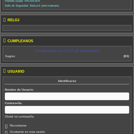
Plantilla usada: PROSILVER
Sello de Seguridad: SiteLock (anti-
malware
)
RELOJ
CUMPLEAÑOS
Cumpleaños para el 05 de Septiembre
Sagres
(83)
USUARIO
Identificarse
Nombre de Usuario:
Contraseña:
Olvidé mi contraseña
Recordarme
Ocultarme en esta sesión