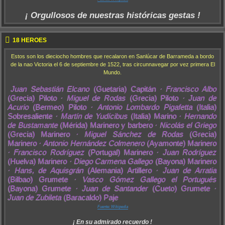
¡ Orgullosos de nuestras históricas gestas !
18 HEROES
Estos son los dieciocho hombres que recalaron en Sanlúcar de Barrameda a bordo
de la nao Victoria el 6 de septiembre de 1522, tras circunnavegar por vez primera El
Mundo.
Juan Sebastián Elcano
(Guetaria) Capitán ·
Francisco Albo
(Grecia) Piloto ·
Miguel de Rodas
(Grecia) Piloto ·
Juan de
Acurio
(Bermeo) Piloto ·
Antonio Lombardo Pigafetta
(Italia)
Sobresaliente ·
Martín de Yudícibus
(Italia) Marino ·
Hernando
de Bustamante
(Mérida) Marinero y barbero ·
Nicolás el Griego
(Grecia) Marinero ·
Miguel Sánchez de Rodas
(Grecia)
Marinero ·
Antonio Hernández Colmenero
(Ayamonte) Marinero
·
Francisco Rodríguez
(Portugal) Marinero ·
Juan Rodríguez
(Huelva) Marinero ·
Diego Carmena Gallego
(Bayona) Marinero
·
Hans, de Aquisgrán
(Alemania) Artillero ·
Juan de Arratia
(Bilbao) Grumete ·
Vasco Gómez Gallego el Portugués
(Bayona) Grumete ·
Juan de Santander
(Cueto) Grumete ·
Juan de Zubileta
(Baracaldo) Paje
Fuente: Wikipedia
¡ En su admirado recuerdo !