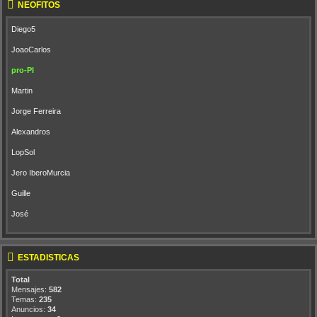
NEÓFITOS
Diego5
JoaoCarlos
pro-PI
Martin
Jorge Ferreira
Alexandros
LopSol
Jero IberoMurcia
Guille
José
ESTADÍSTICAS
Total
Mensajes:
582
Temas:
235
Anuncios:
34