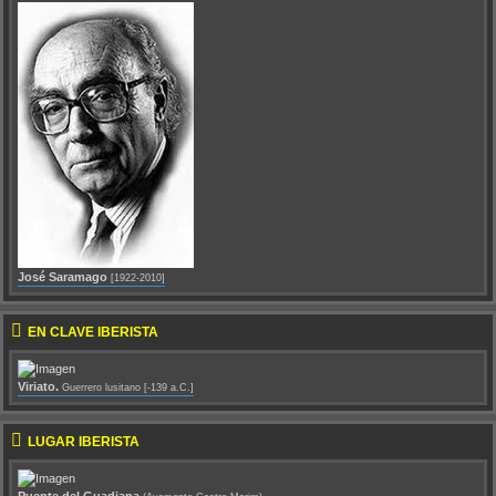
José Saramago
[1922-2010]
EN CLAVE IBERISTA
Viriato.
Guerrero lusitano [-139 a.C.]
LUGAR IBERISTA
Puente del Guadiana