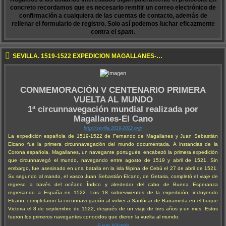
concreto recordamos que es necesario remitir un correo electrónico de
confirmación a cualquiera de las cuentas de contacto, además de
rellenar el formulario de registro. Solo así podemos luchar eficazmente
contra el
spam
.
SEVILLA. 1519-1522 EXPEDICIÓN MAGALLANES-ELCANO
CONMEMORACIÓN V CENTENARIO PRIMERA
VUELTA AL MUNDO
1ª circunnavegación mundial realizada por
Magallanes-El Cano
http://sevilla.2019-2022.org/
La expedición española de 1519-1522 de Fernando de Magallanes y Juan Sebastián
Elcano fue la primera circunnavegación del mundo documentada. A instancias de la
Corona española, Magallanes, un navegante portugués, encabezó la primera expedición
que circunnavegó el mundo, navegando entre agosto de 1519 y abril de 1521. Sin
embargo, fue asesinado en una batalla en la isla filipina de Cebú el 27 de abril de 1521.
Su segundo al mando, el vasco Juan Sebastián Elcano, de Getaria, completó el viaje de
regreso a través del océano Índico y alrededor del cabo de Buena Esperanza
regresando a España en 1522. Los 18 sobrevivientes de la expedición, incluyendo
Elcano, completaron la circunnavegación al volver a Sanlúcar de Barrameda en el buque
Victoria el 8 de septiembre de 1522, después de un viaje de tres años y un mes. Estos
fueron los primeros navegantes conocidos que dieron la vuelta al mundo.
Fuente: Wikipedia