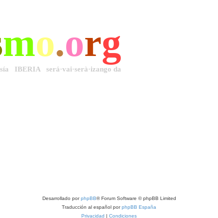
s
m
o
.
o
r
g
·sía IBERIA será·vai·serà·izango da
Desarrollado por
phpBB
® Forum Software © phpBB Limited
Traducción al español por
phpBB España
Privacidad
|
Condiciones