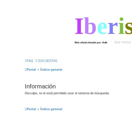
I
b
e
r
i
sea·sexa
Sitio oficial ofrecido por: AsIb
FAQ
ESCUESTAS
Portal
Índice general
Información
Disculpe, no le está permitido usar el sistema de búsqueda.
Portal
Índice general