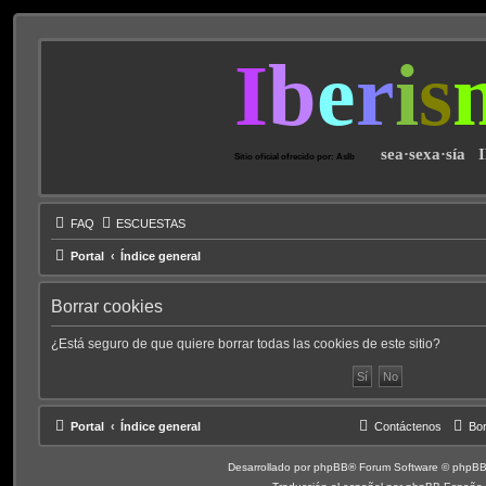
I
b
e
r
i
s
sea·sexa·sía 
Sitio oficial ofrecido por: AsIb
FAQ
ESCUESTAS
Portal
Índice general
Borrar cookies
¿Está seguro de que quiere borrar todas las cookies de este sitio?
Portal
Índice general
Contáctenos
Bor
Desarrollado por
phpBB
® Forum Software © phpBB