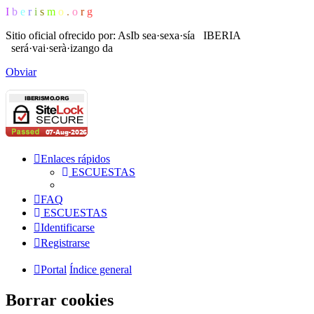
I
b
e
r
i
s
m
o
.
o
r
g
Sitio oficial ofrecido por: AsIb
sea·sexa·sía IBERIA
será·vai·serà·izango da
Obviar
Enlaces rápidos
ESCUESTAS
FAQ
ESCUESTAS
Identificarse
Registrarse
Portal
Índice general
Borrar cookies