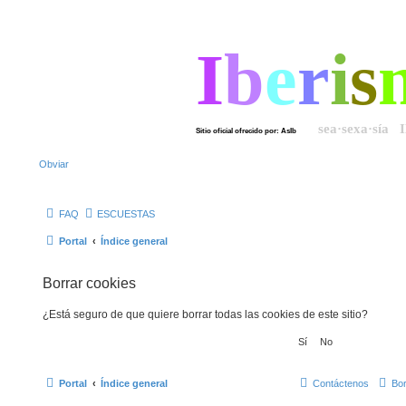
I
b
e
r
i
s
sea·sexa·sía 
Sitio oficial ofrecido por: AsIb
Obviar
FAQ
ESCUESTAS
Portal
Índice general
Borrar cookies
¿Está seguro de que quiere borrar todas las cookies de este sitio?
Portal
Índice general
Contáctenos
Bor