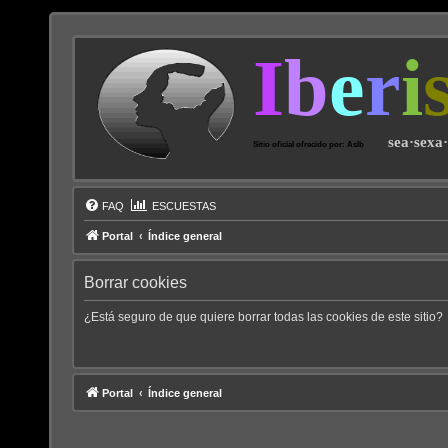
I
b
e
r
i
sea·sexa
Sitio oficial ofrecido por: AsIb
FAQ
ESCUESTAS
Portal
Índice general
Borrar cookies
¿Está seguro de que quiere borrar todas las cookies de este sitio?
Portal
Índice general