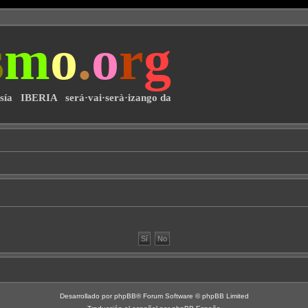
s
m
o
.
o
r
g
·sía IBERIA será·vai·serà·izango da
Desarrollado por
phpBB
® Forum Software © phpBB Limited