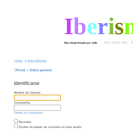
I
b
e
r
i
s
sea·sexa·sía 
Sitio oficial ofrecido por: AsIb
FAQ
ESCUESTAS
Portal
Índice general
Identificarse
Nombre de Usuario:
Contraseña:
Olvidé mi contraseña
Recordar
Ocultar mi estado de conexión en esta sesión