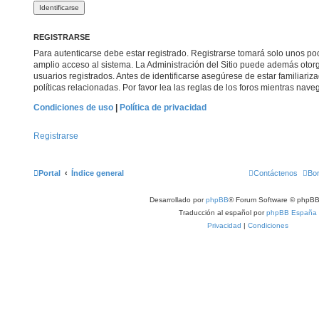
REGISTRARSE
Para autenticarse debe estar registrado. Registrarse tomará solo unos po
amplio acceso al sistema. La Administración del Sitio puede además otorg
usuarios registrados. Antes de identificarse asegúrese de estar familiari
políticas relacionadas. Por favor lea las reglas de los foros mientras naveg
Condiciones de uso
|
Política de privacidad
Registrarse
Portal
Índice general
Contáctenos
Bor
Desarrollado por
phpBB
® Forum Software © phpBB
Traducción al español por
phpBB España
Privacidad
|
Condiciones