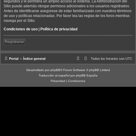
segundos y le permitirá un amplio acceso al sistema. La Administración del
Sitio puede además otorgar permisos adicionales a los usuarios registrados.
Antes de identificarse asegúrese de estar familiarizado con nuestros términos
de uso y políticas relacionadas. Por favor lea las reglas de los foros mientras
navega por el Sitio.
Condiciones de uso
|
Política de privacidad
Registrarse
Portal
Índice general
Todos los horarios son
UTC
Desarrollado por
phpBB
® Forum Software © phpBB Limited
Traducción al español por
phpBB España
Privacidad
|
Condiciones