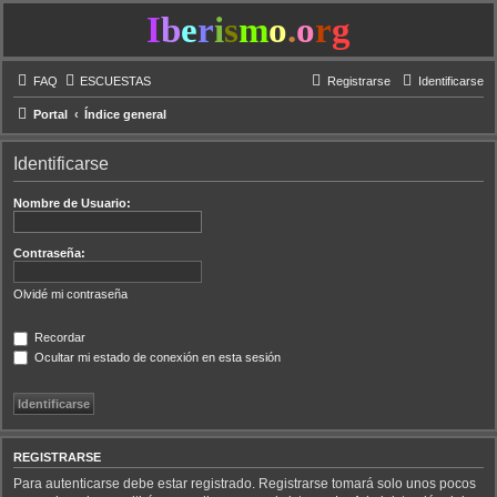
I
b
e
r
i
s
m
o
.
o
r
g
FAQ
ESCUESTAS
Registrarse
Identificarse
Portal
Índice general
Identificarse
Nombre de Usuario:
Contraseña:
Olvidé mi contraseña
Recordar
Ocultar mi estado de conexión en esta sesión
REGISTRARSE
Para autenticarse debe estar registrado. Registrarse tomará solo unos pocos