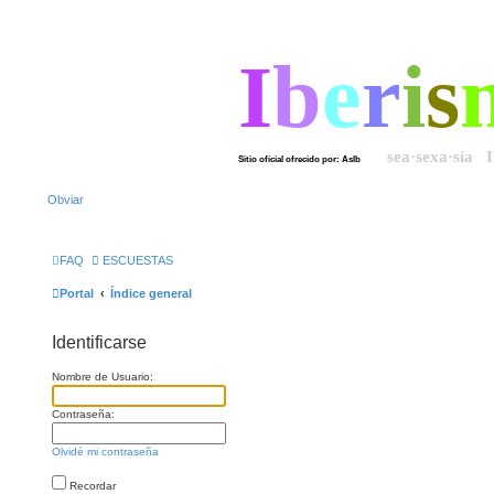
I
b
e
r
i
s
sea·sexa·sía 
Sitio oficial ofrecido por: AsIb
Obviar
FAQ
ESCUESTAS
Portal
Índice general
Identificarse
Nombre de Usuario:
Contraseña:
Olvidé mi contraseña
Recordar