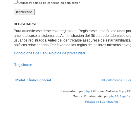
Ocultar mi estado de conexión en esta sesión
REGISTRARSE
Para autenticarse debe estar registrado. Registrarse tomará solo unos po
amplio acceso al sistema. La Administración del Sitio puede además otorg
usuarios registrados. Antes de identificarse asegúrese de estar familiari
políticas relacionadas. Por favor lea las reglas de los foros mientras naveg
Condiciones de uso
|
Política de privacidad
Registrarse
Portal
Índice general
Contáctenos
Bor
Desarrollado por
phpBB
® Forum Software © phpBB
Traducción al español por
phpBB España
Privacidad
|
Condiciones