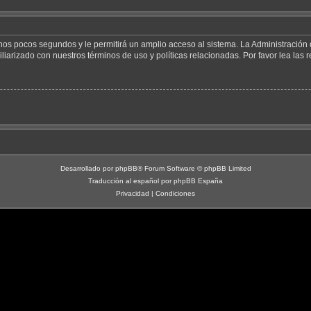
unos pocos segundos y le permitirá un amplio acceso al sistema. La Administración
liarizado con nuestros términos de uso y políticas relacionadas. Por favor lea las r
Desarrollado por
phpBB
® Forum Software © phpBB Limited
Traducción al español por
phpBB España
Privacidad
|
Condiciones