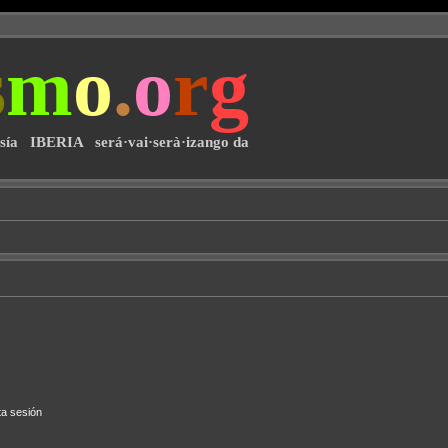
s
m
o
.
o
r
g
·sía IBERIA será·vai·serà·izango da
ta sesión