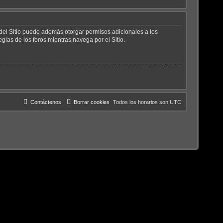
 del Sitio puede además otorgar permisos adicionales a los
eglas de los foros mientras navega por el Sitio.
Contáctenos
Borrar cookies
Todos los horarios son
UTC