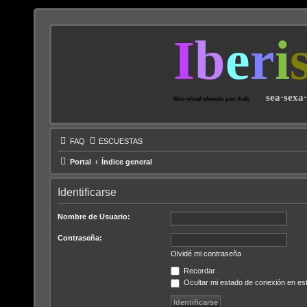
I
b
e
r
i
sea·sexa
Sitio oficial ofrecido por: AsIb
FAQ
ESCUESTAS
Portal
Índice general
Identificarse
Nombre de Usuario:
Contraseña:
Olvidé mi contraseña
Recordar
Ocultar mi estado de conexión en es