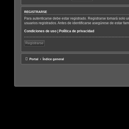
REGISTRARSE
Para autenticarse debe estar registrado. Registrarse tomará solo 
usuarios registrados. Antes de identificarse asegúrese de estar fami
Condiciones de uso
|
Política de privacidad
Registrarse
Portal
Índice general