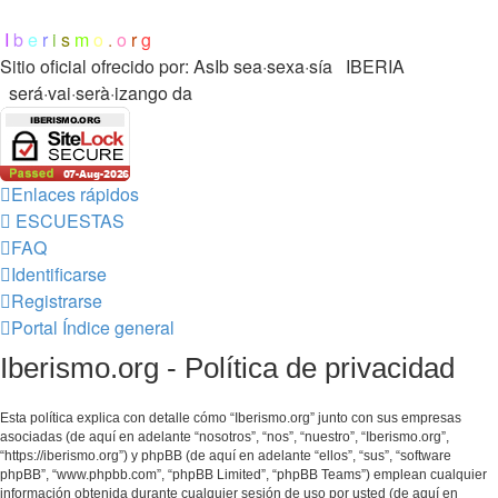
I
b
e
r
i
s
m
o
.
o
r
g
Sitio oficial ofrecido por: AsIb
sea·sexa·sía IBERIA
será·vai·serà·izango da
Enlaces rápidos
ESCUESTAS
FAQ
Identificarse
Registrarse
Portal
Índice general
Iberismo.org - Política de privacidad
Esta política explica con detalle cómo “Iberismo.org” junto con sus empresas
asociadas (de aquí en adelante “nosotros”, “nos”, “nuestro”, “Iberismo.org”,
“https://iberismo.org”) y phpBB (de aquí en adelante “ellos”, “sus”, “software
phpBB”, “www.phpbb.com”, “phpBB Limited”, “phpBB Teams”) emplean cualquier
información obtenida durante cualquier sesión de uso por usted (de aquí en