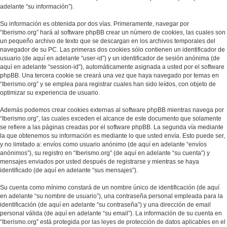
adelante “su información”).
Su información es obtenida por dos vías. Primeramente, navegar por
“Iberismo.org” hará al software phpBB crear un número de cookies, las cuales son
un pequeño archivo de texto que se descargan en los archivos temporales del
navegador de su PC. Las primeras dos cookies sólo contienen un identificador de
usuario (de aquí en adelante “user-id”) y un identificador de sesión anónima (de
aquí en adelante “session-id”), automáticamente asignada a usted por el software
phpBB. Una tercera cookie se creará una vez que haya navegado por temas en
“Iberismo.org” y se emplea para registrar cuales han sido leídos, con objeto de
optimizar su experiencia de usuario.
Además podemos crear cookies externas al software phpBB mientras navega por
“Iberismo.org”, las cuales exceden el alcance de este documento que solamente
se refiere a las páginas creadas por el software phpBB. La segunda vía mediante
la que obtenemos su información es mediante lo que usted envía. Esto puede ser,
y no limitado a: envíos como usuario anónimo (de aquí en adelante “envíos
anónimos”), su registro en “Iberismo.org” (de aquí en adelante “su cuenta”) y
mensajes enviados por usted después de registrarse y mientras se haya
identificado (de aquí en adelante “sus mensajes”).
Su cuenta como mínimo constará de un nombre único de identificación (de aquí
en adelante “su nombre de usuario”), una contraseña personal empleada para la
identificación (de aquí en adelante “su contraseña”) y una dirección de email
personal válida (de aquí en adelante “su email”). La información de su cuenta en
“Iberismo.org” está protegida por las leyes de protección de datos aplicables en el