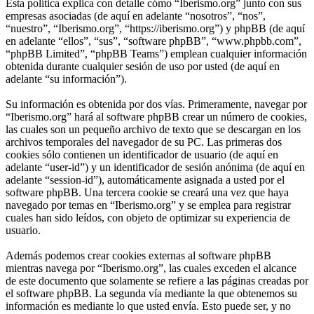
Esta política explica con detalle cómo “Iberismo.org” junto con sus
empresas asociadas (de aquí en adelante “nosotros”, “nos”,
“nuestro”, “Iberismo.org”, “https://iberismo.org”) y phpBB (de aquí
en adelante “ellos”, “sus”, “software phpBB”, “www.phpbb.com”,
“phpBB Limited”, “phpBB Teams”) emplean cualquier información
obtenida durante cualquier sesión de uso por usted (de aquí en
adelante “su información”).
Su información es obtenida por dos vías. Primeramente, navegar por
“Iberismo.org” hará al software phpBB crear un número de cookies,
las cuales son un pequeño archivo de texto que se descargan en los
archivos temporales del navegador de su PC. Las primeras dos
cookies sólo contienen un identificador de usuario (de aquí en
adelante “user-id”) y un identificador de sesión anónima (de aquí en
adelante “session-id”), automáticamente asignada a usted por el
software phpBB. Una tercera cookie se creará una vez que haya
navegado por temas en “Iberismo.org” y se emplea para registrar
cuales han sido leídos, con objeto de optimizar su experiencia de
usuario.
Además podemos crear cookies externas al software phpBB
mientras navega por “Iberismo.org”, las cuales exceden el alcance
de este documento que solamente se refiere a las páginas creadas por
el software phpBB. La segunda vía mediante la que obtenemos su
información es mediante lo que usted envía. Esto puede ser, y no