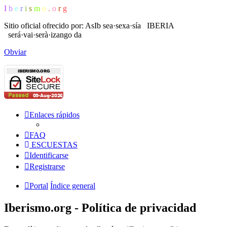
I
b
e
r
i
s
m
o
.
o
r
g
Sitio oficial ofrecido por: AsIb
sea·sexa·sía IBERIA
será·vai·serà·izango da
Obviar
Enlaces rápidos
FAQ
ESCUESTAS
Identificarse
Registrarse
Portal
Índice general
Iberismo.org - Política de privacidad