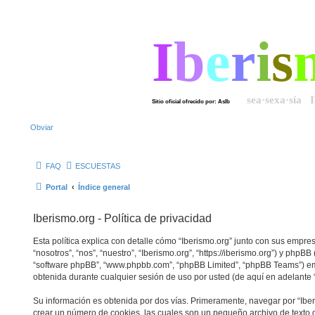
I
b
e
r
i
s
sea·sexa·sía 
Sitio oficial ofrecido por: AsIb
Obviar
FAQ
ESCUESTAS
Portal
Índice general
Iberismo.org - Política de privacidad
Esta política explica con detalle cómo “Iberismo.org” junto con sus empr
“nosotros”, “nos”, “nuestro”, “Iberismo.org”, “https://iberismo.org”) y phpBB 
“software phpBB”, “www.phpbb.com”, “phpBB Limited”, “phpBB Teams”) e
obtenida durante cualquier sesión de uso por usted (de aquí en adelante “
Su información es obtenida por dos vías. Primeramente, navegar por “Ibe
crear un número de cookies, las cuales son un pequeño archivo de texto 