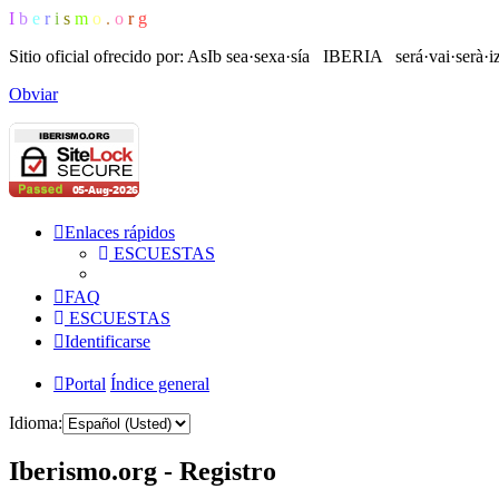
I
b
e
r
i
s
m
o
.
o
r
g
Sitio oficial ofrecido por: AsIb
sea·sexa·sía IBERIA será·vai·serà·i
Obviar
Enlaces rápidos
ESCUESTAS
FAQ
ESCUESTAS
Identificarse
Portal
Índice general
Idioma:
Iberismo.org - Registro