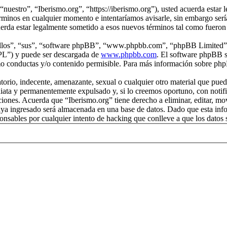
“nuestro”, “Iberismo.org”, “https://iberismo.org”), usted acuerda estar 
rminos en cualquier momento e intentaríamos avisarle, sin embargo serí
uerda estar legalmente sometido a esos nuevos términos tal como fueron
“ellos”, “sus”, “software phpBB”, “www.phpbb.com”, “phpBB Limited”, 
GPL”) y puede ser descargada de
www.phpbb.com
. El software phpBB s
o conductas y/o contenido permisible. Para más información sobre phpB
rio, indecente, amenazante, sexual o cualquier otro material que pueda 
iata y permanentemente expulsado y, si lo creemos oportuno, con notific
iciones. Acuerda que “Iberismo.org” tiene derecho a eliminar, editar, m
a ingresado será almacenada en una base de datos. Dado que esta infor
onsables por cualquier intento de hacking que conlleve a que los dato