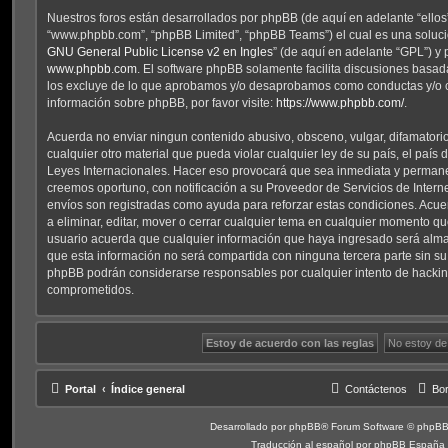
Nuestros foros están desarrollados por phpBB (de aquí en adelante “ellos”
“www.phpbb.com”, “phpBB Limited”, “phpBB Teams”) el cual es una solución
GNU General Public License v2 en Ingles
” (de aquí en adelante “GPL”) 
www.phpbb.com
. El software phpBB solamente facilita discusiones basad
los excluye de lo que aprobamos y/o desaprobamos como conductas y/o 
información sobre phpBB, por favor visite:
https://www.phpbb.com/
.
Acuerda no enviar ningun contenido abusivo, obsceno, vulgar, difamatori
cualquier otro material que pueda violar cualquier ley de su país, el país 
Leyes Internacionales. Hacer eso provocará que sea inmediata y permane
creemos oportuno, con notificación a su Proveedor de Servicios de Interne
envíos son registradas como ayuda para reforzar estas condiciones. Acue
a eliminar, editar, mover o cerrar cualquier tema en cualquier momento 
usuario acuerda que cualquier información que haya ingresado será al
que esta información no será compartida con ninguna tercera parte sin su 
phpBB podrán considerarse responsables por cualquier intento de hackin
comprometidos.
Portal
Índice general
Contáctenos
Bor
Desarrollado por
phpBB
® Forum Software © phpBB
Traducción al español por
phpBB España