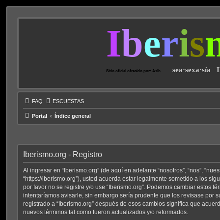
I
b
e
r
i
s
sea·sexa·sía 
Sitio oficial ofrecido por: AsIb
FAQ
ESCUESTAS
Portal
Índice general
Iberismo.org - Registro
Al ingresar en “Iberismo.org” (de aquí en adelante “nosotros”, “nos”, “nuest
“https://iberismo.org”), usted acuerda estar legalmente sometido a los sig
por favor no se registre y/o use “Iberismo.org”. Podemos cambiar estos t
intentaríamos avisarle, sin embargo sería prudente que los revisase por 
registrado a “Iberismo.org” después de esos cambios significa que acuer
nuevos términos tal como fueron actualizados y/o reformados.