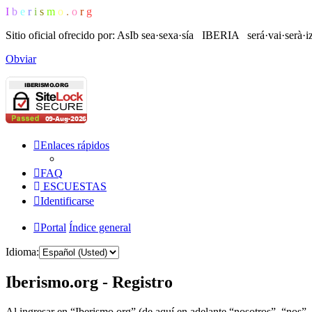
I
b
e
r
i
s
m
o
.
o
r
g
Sitio oficial ofrecido por: AsIb
sea·sexa·sía IBERIA será·vai·serà·i
Obviar
Enlaces rápidos
FAQ
ESCUESTAS
Identificarse
Portal
Índice general
Idioma:
Iberismo.org - Registro
Al ingresar en “Iberismo.org” (de aquí en adelante “nosotros”, “nos”, 