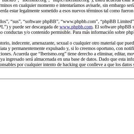
rminos en cualquier momento e intentaríamos avisarle, sin embargo serí
uerda estar legalmente sometido a esos nuevos términos tal como fueron
“ellos”, “sus”, “software phpBB”, “www.phpbb.com”, “phpBB Limited”, 
GPL”) y puede ser descargada de
www.phpbb.com
. El software phpBB s
o conductas y/o contenido permisible. Para más información sobre phpB
rio, indecente, amenazante, sexual o cualquier otro material que pueda 
iata y permanentemente expulsado y, si lo creemos oportuno, con notific
iciones. Acuerda que “Iberismo.org” tiene derecho a eliminar, editar, m
a ingresado será almacenada en una base de datos. Dado que esta infor
onsables por cualquier intento de hacking que conlleve a que los dato