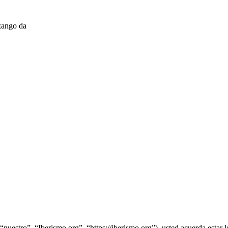
zango da
“nuestro”, “Iberismo.org”, “https://iberismo.org”), usted acuerda estar 