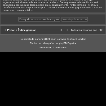
ingresado será almacenada en una base de datos. Dado que esta información no será
compartida con ninguna tercera parte sin su consentimiento, ni “Iberismo.org” ni phpBB
podrán considerarse responsables por cualquier intento de hacking que conlleve a que los
datos sean comprometidos.
Portal
Índice general
Todos los horarios son
UTC
Desarrollado por
phpBB
® Forum Software © phpBB Limited
Traducción al español por
phpBB España
Privacidad
|
Condiciones