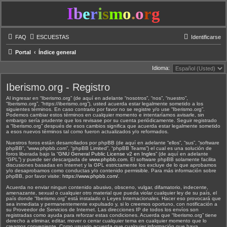
I
b
e
r
i
s
m
o
.
o
r
g
FAQ
ESCUESTAS
Identificarse
Portal
Índice general
Idioma:
Iberismo.org - Registro
Al ingresar en “Iberismo.org” (de aquí en adelante “nosotros”, “nos”, “nuestro”,
“Iberismo.org”, “https://iberismo.org”), usted acuerda estar legalmente sometido a los
siguientes términos. En caso contrario por favor no se registre y/o use “Iberismo.org”.
Podemos cambiar estos términos en cualquier momento e intentaríamos avisarle, sin
embargo sería prudente que los revisase por su cuenta periódicamente. Seguir registrado
a “Iberismo.org” después de esos cambios significa que acuerda estar legalmente sometido
a esos nuevos términos tal como fueron actualizados y/o reformados.
Nuestros foros están desarrollados por phpBB (de aquí en adelante “ellos”, “sus”, “software
phpBB”, “www.phpbb.com”, “phpBB Limited”, “phpBB Teams”) el cual es una solución de
foros liberada bajo la “
GNU General Public License v2 en Ingles
” (de aquí en adelante
“GPL”) y puede ser descargada de
www.phpbb.com
. El software phpBB solamente facilita
discusiones basadas en Internet y la GPL estrictamente los excluye de lo que aprobamos
y/o desaprobamos como conductas y/o contenido permisible. Para más información sobre
phpBB, por favor visite:
https://www.phpbb.com/
.
Acuerda no enviar ningun contenido abusivo, obsceno, vulgar, difamatorio, indecente,
amenazante, sexual o cualquier otro material que pueda violar cualquier ley de su país, el
país donde “Iberismo.org” está instalado o Leyes Internacionales. Hacer eso provocará que
sea inmediata y permanentemente expulsado y, si lo creemos oportuno, con notificación a
su Proveedor de Servicios de Internet. Las direcciones IP de todos los envíos son
registradas como ayuda para reforzar estas condiciones. Acuerda que “Iberismo.org” tiene
derecho a eliminar, editar, mover o cerrar cualquier tema en cualquier momento que lo
creamos conveniente. Como usuario acuerda que cualquier información que haya