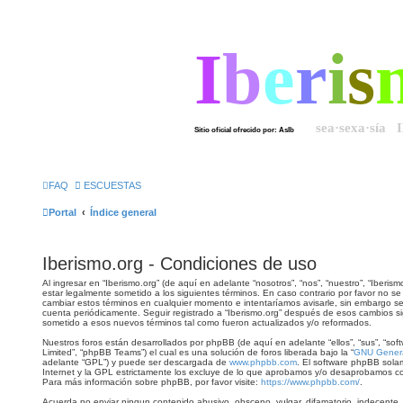
I
b
e
r
i
s
sea·sexa·sía 
Sitio oficial ofrecido por: AsIb
FAQ
ESCUESTAS
Portal
Índice general
Iberismo.org - Condiciones de uso
Al ingresar en “Iberismo.org” (de aquí en adelante “nosotros”, “nos”, “nuestro”, “Iberismo
estar legalmente sometido a los siguientes términos. En caso contrario por favor no se
cambiar estos términos en cualquier momento e intentaríamos avisarle, sin embargo se
cuenta periódicamente. Seguir registrado a “Iberismo.org” después de esos cambios si
sometido a esos nuevos términos tal como fueron actualizados y/o reformados.
Nuestros foros están desarrollados por phpBB (de aquí en adelante “ellos”, “sus”, “s
Limited”, “phpBB Teams”) el cual es una solución de foros liberada bajo la “
GNU General
adelante “GPL”) y puede ser descargada de
www.phpbb.com
. El software phpBB sola
Internet y la GPL estrictamente los excluye de lo que aprobamos y/o desaprobamos c
Para más información sobre phpBB, por favor visite:
https://www.phpbb.com/
.
Acuerda no enviar ningun contenido abusivo, obsceno, vulgar, difamatorio, indecente,