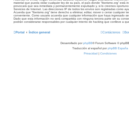
material que pueda violar cualquier ley de su país, el país donde “Iberismo.org” está 
provocará que sea inmediata y permanentemente expulsado y, si lo creemos oportuno,
Servicios de Internet. Las direcciones IP de todos los envíos son registradas como ay
Acuerda que “Iberismo.org” tiene derecho a eliminar, editar, mover o cerrar cualquier
conveniente. Como usuario acuerda que cualquier información que haya ingresado s
Dado que esta información no será compartida con ninguna tercera parte sin su consen
podrán considerarse responsables por cualquier intento de hacking que conlleve a q
Portal
Índice general
Contáctenos
Bor
Desarrollado por
phpBB
® Forum Software © phpBB
Traducción al español por
phpBB España
Privacidad
|
Condiciones