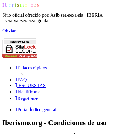
I
b
e
r
i
s
m
o
.
o
r
g
Sitio oficial ofrecido por: AsIb
sea·sexa·sía IBERIA
será·vai·serà·izango da
Obviar
Enlaces rápidos
FAQ
ESCUESTAS
Identificarse
Registrarse
Portal
Índice general
Iberismo.org - Condiciones de uso