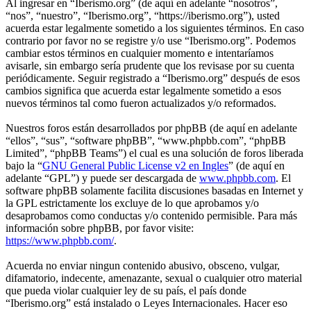
Al ingresar en “Iberismo.org” (de aquí en adelante “nosotros”,
“nos”, “nuestro”, “Iberismo.org”, “https://iberismo.org”), usted
acuerda estar legalmente sometido a los siguientes términos. En caso
contrario por favor no se registre y/o use “Iberismo.org”. Podemos
cambiar estos términos en cualquier momento e intentaríamos
avisarle, sin embargo sería prudente que los revisase por su cuenta
periódicamente. Seguir registrado a “Iberismo.org” después de esos
cambios significa que acuerda estar legalmente sometido a esos
nuevos términos tal como fueron actualizados y/o reformados.
Nuestros foros están desarrollados por phpBB (de aquí en adelante
“ellos”, “sus”, “software phpBB”, “www.phpbb.com”, “phpBB
Limited”, “phpBB Teams”) el cual es una solución de foros liberada
bajo la “
GNU General Public License v2 en Ingles
” (de aquí en
adelante “GPL”) y puede ser descargada de
www.phpbb.com
. El
software phpBB solamente facilita discusiones basadas en Internet y
la GPL estrictamente los excluye de lo que aprobamos y/o
desaprobamos como conductas y/o contenido permisible. Para más
información sobre phpBB, por favor visite:
https://www.phpbb.com/
.
Acuerda no enviar ningun contenido abusivo, obsceno, vulgar,
difamatorio, indecente, amenazante, sexual o cualquier otro material
que pueda violar cualquier ley de su país, el país donde
“Iberismo.org” está instalado o Leyes Internacionales. Hacer eso