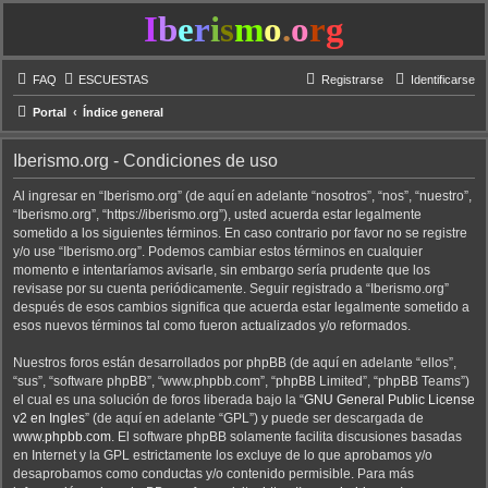
I
b
e
r
i
s
m
o
.
o
r
g
FAQ
ESCUESTAS
Registrarse
Identificarse
Portal
Índice general
Iberismo.org - Condiciones de uso
Al ingresar en “Iberismo.org” (de aquí en adelante “nosotros”, “nos”, “nuestro”,
“Iberismo.org”, “https://iberismo.org”), usted acuerda estar legalmente
sometido a los siguientes términos. En caso contrario por favor no se registre
y/o use “Iberismo.org”. Podemos cambiar estos términos en cualquier
momento e intentaríamos avisarle, sin embargo sería prudente que los
revisase por su cuenta periódicamente. Seguir registrado a “Iberismo.org”
después de esos cambios significa que acuerda estar legalmente sometido a
esos nuevos términos tal como fueron actualizados y/o reformados.
Nuestros foros están desarrollados por phpBB (de aquí en adelante “ellos”,
“sus”, “software phpBB”, “www.phpbb.com”, “phpBB Limited”, “phpBB Teams”)
el cual es una solución de foros liberada bajo la “
GNU General Public License
v2 en Ingles
” (de aquí en adelante “GPL”) y puede ser descargada de
www.phpbb.com
. El software phpBB solamente facilita discusiones basadas
en Internet y la GPL estrictamente los excluye de lo que aprobamos y/o
desaprobamos como conductas y/o contenido permisible. Para más