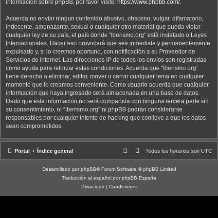
información sobre phpBB, por favor visite:
https://www.phpbb.com/
.
Acuerda no enviar ningun contenido abusivo, obsceno, vulgar, difamatorio,
indecente, amenazante, sexual o cualquier otro material que pueda violar
cualquier ley de su país, el país donde “Iberismo.org” está instalado o Leyes
Internacionales. Hacer eso provocará que sea inmediata y permanentemente
expulsado y, si lo creemos oportuno, con notificación a su Proveedor de
Servicios de Internet. Las direcciones IP de todos los envíos son registradas
como ayuda para reforzar estas condiciones. Acuerda que “Iberismo.org”
tiene derecho a eliminar, editar, mover o cerrar cualquier tema en cualquier
momento que lo creamos conveniente. Como usuario acuerda que cualquier
información que haya ingresado será almacenada en una base de datos.
Dado que esta información no será compartida con ninguna tercera parte sin
su consentimiento, ni “Iberismo.org” ni phpBB podrán considerarse
responsables por cualquier intento de hacking que conlleve a que los datos
sean comprometidos.
Portal
Índice general
Todos los horarios son
UTC
Desarrollado por
phpBB
® Forum Software © phpBB Limited
Traducción al español por
phpBB España
Privacidad
|
Condiciones