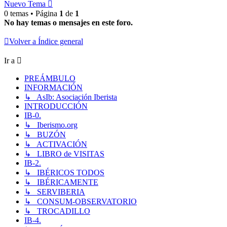
Nuevo Tema
0 temas • Página
1
de
1
No hay temas o mensajes en este foro.
Volver a Índice general
Ir a
PREÁMBULO
INFORMACIÓN
↳ AsIb: Asociación Iberista
INTRODUCCIÓN
IB-0.
↳ Iberismo.org
↳ BUZÓN
↳ ACTIVACIÓN
↳ LIBRO de VISITAS
IB-2.
↳ IBÉRICOS TODOS
↳ IBÉRICAMENTE
↳ SERVIBERIA
↳ CONSUM-OBSERVATORIO
↳ TROCADILLO
IB-4.