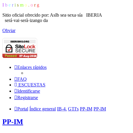
I
b
e
r
i
s
m
o
.
o
r
g
Sitio oficial ofrecido por: AsIb
sea·sexa·sía IBERIA
será·vai·serà·izango da
Obviar
Enlaces rápidos
FAQ
ESCUESTAS
Identificarse
Registrarse
Portal
Índice general
IB-4.
GTI's
PP-IM
PP-IM
PP-IM