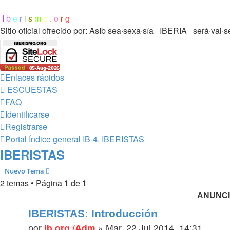
I
b
e
r
i
s
m
o
.
o
r
g
Sitio oficial ofrecido por: AsIb
sea·sexa·sía IBERIA será·vai·s
Enlaces rápidos
ESCUESTAS
FAQ
Identificarse
Registrarse
Portal
Índice general
IB-4.
IBERISTAS
IBERISTAS
Nuevo Tema
2 temas • Página
1
de
1
ANUNC
IBERISTAS: Introducción
por
Ib.org /Adm
»
Mar, 22 Jul 2014, 14:31