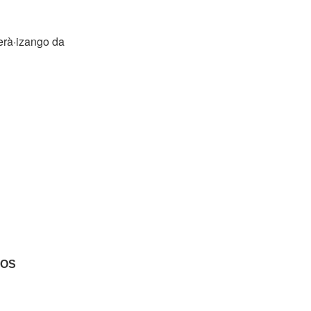
erà·izango da
IOS