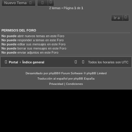
Nuevo Tema
2 temas • Página
1
de
1
Ir a
PERMISOS DEL FORO
No puede
abrir nuevos temas en este Foro
No puede
responder a temas en este Foro
No puede
editar sus mensajes en este Foro
No puede
borrar sus mensajes en este Foro
No puede
enviar adjuntos en este Foro
Portal
Índice general
Todos los horarios son
UTC
Desarrollado por
phpBB
® Forum Software © phpBB Limited
Traducción al español por
phpBB España
Privacidad
|
Condiciones