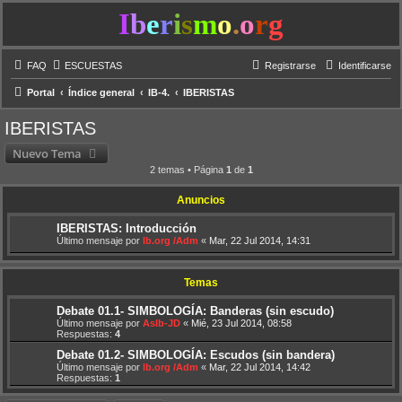
I
b
e
r
i
s
m
o
.
o
r
g
FAQ
ESCUESTAS
Registrarse
Identificarse
Portal
Índice general
IB-4.
IBERISTAS
IBERISTAS
Nuevo Tema
2 temas • Página
1
de
1
Anuncios
IBERISTAS: Introducción
Último mensaje por
Ib.org /Adm
«
Mar, 22 Jul 2014, 14:31
Temas
Debate 01.1- SIMBOLOGÍA: Banderas (sin escudo)
Último mensaje por
AsIb-JD
«
Mié, 23 Jul 2014, 08:58
Respuestas:
4
Debate 01.2- SIMBOLOGÍA: Escudos (sin bandera)
Último mensaje por
Ib.org /Adm
«
Mar, 22 Jul 2014, 14:42
Respuestas:
1