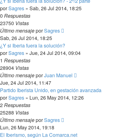
¿Y si Iberia fuera la solución? - 2ª/2 parte
por
Sagres
»
Sab, 26 Jul 2014, 18:25
0
Respuestas
23750
Vistas
Último mensaje
por
Sagres
Sab, 26 Jul 2014, 18:25
¿Y si Iberia fuera la solución?
por
Sagres
»
Jue, 24 Jul 2014, 09:04
1
Respuestas
28904
Vistas
Último mensaje
por
Juan Manuel
Jue, 24 Jul 2014, 11:47
Partido Iberista Unido, en gestación avanzada
por
Sagres
»
Lun, 26 May 2014, 12:26
2
Respuestas
25288
Vistas
Último mensaje
por
Sagres
Lun, 26 May 2014, 19:18
El Iberismo, según La Comarca.net