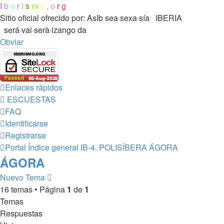
I
b
e
r
i
s
m
o
.
o
r
g
Sitio oficial ofrecido por: AsIb
sea·sexa·sía IBERIA
será·vai·serà·izango da
Obviar
Enlaces rápidos
ESCUESTAS
FAQ
Identificarse
Registrarse
Portal
Índice general
IB-4.
POLISÍBERA
ÁGORA
ÁGORA
Nuevo Tema
16 temas • Página
1
de
1
Temas
Respuestas