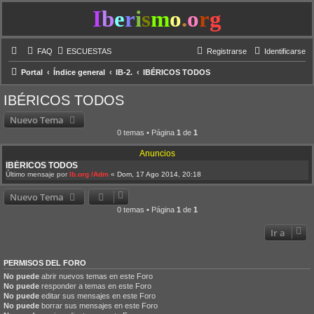
I
b
e
r
i
s
m
o
.
o
r
g
FAQ
ESCUESTAS
Registrarse
Identificarse
Portal
Índice general
IB-2.
IBÉRICOS TODOS
IBÉRICOS TODOS
Nuevo Tema
0 temas • Página
1
de
1
Anuncios
IBÉRICOS TODOS
Último mensaje por
Ib.org /Adm
«
Dom, 17 Ago 2014, 20:18
Nuevo Tema
0 temas • Página
1
de
1
Ir a
PERMISOS DEL FORO
No puede
abrir nuevos temas en este Foro
No puede
responder a temas en este Foro
No puede
editar sus mensajes en este Foro
No puede
borrar sus mensajes en este Foro