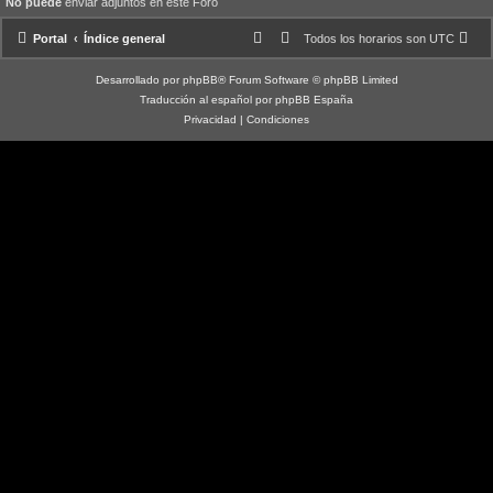
No puede
enviar adjuntos en este Foro
Portal
Índice general
Todos los horarios son
UTC
Desarrollado por
phpBB
® Forum Software © phpBB Limited
Traducción al español por
phpBB España
Privacidad
|
Condiciones