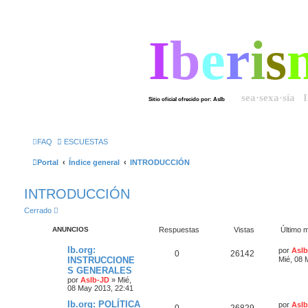
I
b
e
r
i
s
sea·sexa·sía 
Sitio oficial ofrecido por: AsIb
FAQ
ESCUESTAS
Portal
Índice general
INTRODUCCIÓN
INTRODUCCIÓN
Cerrado
ANUNCIOS
Respuestas
Vistas
Último 
Ib.org:
por
AsIb
0
26142
INSTRUCCIONE
Mié, 08 
S GENERALES
por
AsIb-JD
»
Mié,
08 May 2013, 22:41
Ib.org: POLÍTICA
por
AsIb
0
26829