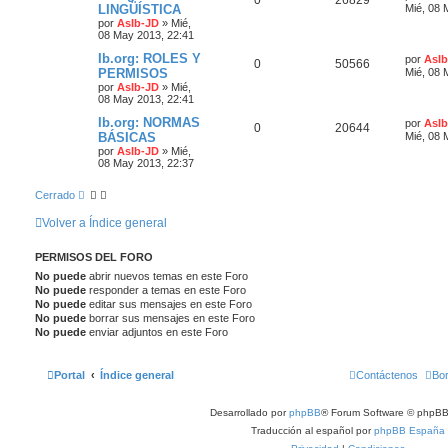
LINGÜÍSTICA
Mié, 08 
por
AsIb-JD
»
Mié,
08 May 2013, 22:41
Ib.org: ROLES Y
por
AsIb
0
50566
PERMISOS
Mié, 08 
por
AsIb-JD
»
Mié,
08 May 2013, 22:41
Ib.org: NORMAS
por
AsIb
0
20644
BÁSICAS
Mié, 08 
por
AsIb-JD
»
Mié,
08 May 2013, 22:37
Cerrado
Volver a Índice general
PERMISOS DEL FORO
No puede
abrir nuevos temas en este Foro
No puede
responder a temas en este Foro
No puede
editar sus mensajes en este Foro
No puede
borrar sus mensajes en este Foro
No puede
enviar adjuntos en este Foro
Portal
Índice general
Contáctenos
Bor
Desarrollado por
phpBB
® Forum Software © phpBB
Traducción al español por
phpBB España